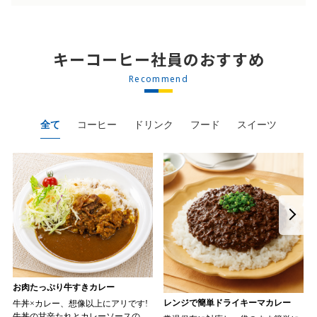
キーコーヒー社員のおすすめ
Recommend
全て
コーヒー
ドリンク
フード
スイーツ
お肉たっぷり牛すきカレー
レンジで簡単ドライキーマカレー
牛丼×カレー、想像以上にアリです!
牛丼の甘辛たれとカレーソースのス