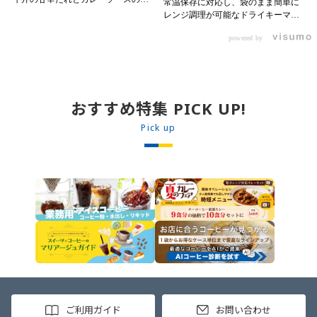
常温保存に対応し、袋のまま簡単に
パイスが新たなおいしさを生み出し
レンジ調理が可能なドライキーマカ
ます。 【材料】 ・0000314917 日東
レーです! トッピング次第でお店の
ベスト JG牛丼の素ＤＸ 90g ・
powered by
オリジナルメニューにアレンジも可
ン 30m
0000323731 プロジーヌ カレーソー
能です♪ 【使用商品】
か
ス 200g 【作り方】 1. 牛丼の素を
0000353070 プロジーヌ ドライキ
沸騰したお湯で約8分ほどボイルし温
ーマカレー （160g） 10袋
めます。 2. ごはんを皿に盛り、牛
丼の素を中央にのせます。 3. 手前
おすすめ特集 PICK UP!
からカレーソースをかけ、サラダを
盛りつけます。 ※牛丼の素のたれを
Pick up
かけてもおいしく召し上がれます。
ご利用ガイド
お問い合わせ