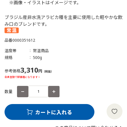
※画像・イラストはイメージです。
ブラジル産非水洗アラビカ種を主要に使用した軽やかな飲
み口のブレンドです。
品番
0000351612
温度帯
常温商品
規格
500g
3,310
参考価格
円
（税抜）
会員登録で卸価格になります >
数量