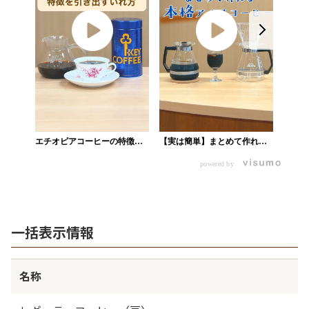
【飲み
クを楽
ップ
エチオピアコーヒーの特徴を
【実は簡単】まとめて作れる
引き出すいれ方_業務用ショッ
本格アイスコーヒー_業務用シ
powered by
プ
ョップ
一括表示情報
名称