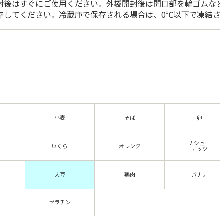
封後はすぐにご使用ください。外袋開封後は開口部を輪ゴムな
存してください。冷蔵庫で保存される場合は、0℃以下で凍結
小麦
そば
卵
カシュー
いくら
オレンジ
ナッツ
大豆
鶏肉
バナナ
ゼラチン