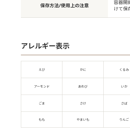
容器開
保存方法/使用上の注意
けて保
アレルギー表示
えび
かに
くるみ
アーモンド
あわび
いか
ごま
さけ
さば
もも
やまいも
りんご