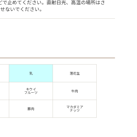
どで止めてください。直射日光、高温の場所はさ
させないでください。
乳
落花生
キウイ
牛肉
フルーツ
マカダミア
豚肉
ナッツ