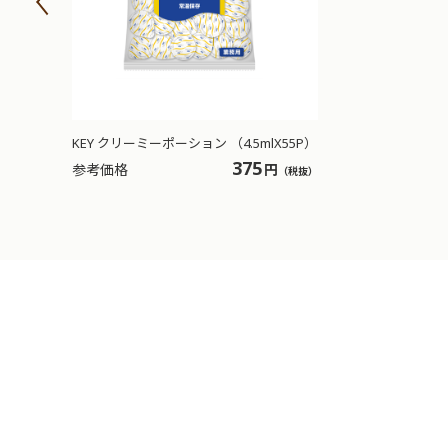
KEY クリーミーポーション （4.5mlX55P）
375
参考価格
円
（税抜）