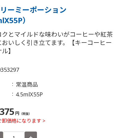
 クリーミーポーション
mlX55P）
コクとマイルドな味わいがコーヒーや紅茶
においしく引き立てます。【キーコーヒー
ナル】
0353297
常温商品
4.5mlX55P
375
円
（税抜）
卸価格になります >