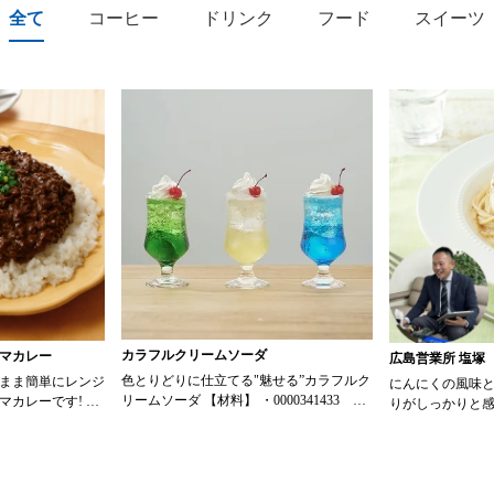
全て
コーヒー
ドリンク
フード
スイーツ
カラフルクリームソーダ
マカレー
広島営業所 塩塚
色とりどりに仕立てる"魅せる”カラフルク
まま簡単にレンジ
にんにくの風味
リームソーダ 【材料】 ・0000341433 ス
マカレーです! ト
りがしっかりと
ミダ飲料 かき氷メロン 30ml ・
リジナルメニュー
麻ドレッシング
0000341434 スミダ飲料 かき氷レモン
でサラダの満足
30ml ・0000341435 スミダ飲料 かき氷ブ
ジーヌ ドライキーマ
サラダはもちろ
ルーハワイ 30ml ・0000065368 トーラク
のタレとして使