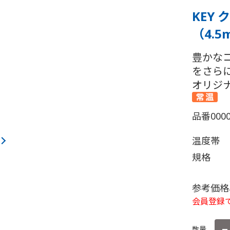
KEY
（4.5
豊かな
をさら
オリジ
品番
000
温度帯
規格
参考価格
会員登録で
数量