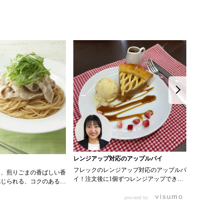
レンジアップ対応のアップルパイ
ティーゼ
フレックのレンジアップ対応のアップルパ
ぷるぷる
と、煎りごまの香ばしい香
イ！注文後に1個ずつレンジアップできる
るティーゼリー
感じられる、コクのある胡
のでロスがないのが魅力。結構ぎっしりり
000034
です。生野菜にかけるだけ
んごが入っているので満足感もある商品で
200ml ・
powered by
度がぐっと上がります。
す！ 0000101514 アップルパイ
クラちょい
ん、冷やしうどんや和え麺
0000357424ストロベリーダイス
水 90ml
ったり、焼いた豚肉や蒸し