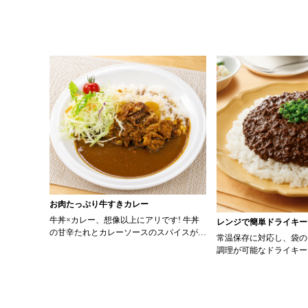
お肉たっぷり牛すきカレー
牛丼×カレー、想像以上にアリです! 牛丼
レンジで簡単ドライキー
の甘辛たれとカレーソースのスパイスが新
常温保存に対応し、袋の
たなおいしさを生み出します。 【材料】
調理が可能なドライキー
・0000314917 日東ベスト JG牛丼の素Ｄ
ッピング次第でお店のオ
Ｘ 90g ・0000323731 プロジーヌ カレー
にアレンジも可能です♪ 【使用商品】
ソース 200g 【作り方】 1. 牛丼の素を
0000353070 プロ
沸騰したお湯で約8分ほどボイルし温めま
カレー （160g） 10袋
す。 2. ごはんを皿に盛り、牛丼の素を中