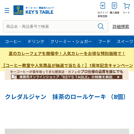
8P
ログイン/
購入履歴
カート
新規登録
詳細検索
コーヒー
ドリンク
クリーミー・シュガー
フード
スイーツ
夏のカレーフェアを開催中！人気カレーをお得な特別価格で！
【コーヒー教室や人気商品が抽選で当たる！】1周年記念キャンペーン
クレダルジャン 抹茶のロールケーキ （8個）