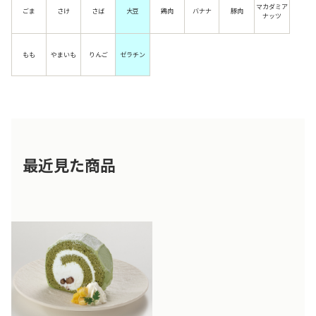
マカダミア
ごま
さけ
さば
大豆
鶏肉
バナナ
豚肉
ナッツ
もも
やまいも
りんご
ゼラチン
最近見た商品