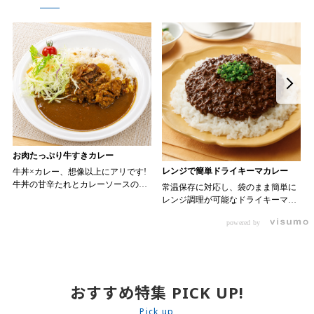
お肉たっぷり牛すきカレー
レンジで簡単ドライキーマカレー
牛丼×カレー、想像以上にアリです!
牛丼の甘辛たれとカレーソースのス
常温保存に対応し、袋のまま簡単に
パイスが新たなおいしさを生み出し
レンジ調理が可能なドライキーマカ
ます。 【材料】 ・0000314917 日東
レーです! トッピング次第でお店の
ベスト JG牛丼の素ＤＸ 90g ・
powered by
ン 30m
オリジナルメニューにアレンジも可
0000323731 プロジーヌ カレーソー
か
能です♪ 【使用商品】
ス 200g 【作り方】 1. 牛丼の素を
0000353070 プロジーヌ ドライキ
沸騰したお湯で約8分ほどボイルし温
ーマカレー （160g） 10袋
めます。 2. ごはんを皿に盛り、牛
丼の素を中央にのせます。 3. 手前
おすすめ特集 PICK UP!
からカレーソースをかけ、サラダを
盛りつけます。 ※牛丼の素のたれを
Pick up