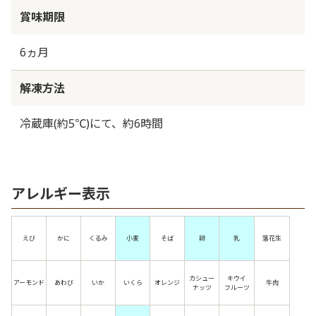
賞味期限
6ヵ月
解凍方法
冷蔵庫(約5℃)にて、約6時間
アレルギー表示
えび
かに
くるみ
小麦
そば
卵
乳
落花生
カシュー
キウイ
アーモンド
あわび
いか
いくら
オレンジ
牛肉
ナッツ
フルーツ