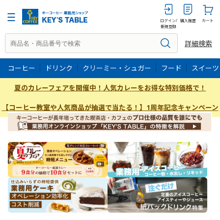
ログイン/
購入履歴
カート
新規登録
詳細検索
コーヒー
ドリンク
クリーミー・シュガー
フード
スイーツ
夏のカレーフェアを開催中！人気カレーをお得な特別価格で！
【コーヒー教室や人気商品が抽選で当たる！】1周年記念キャンペーン