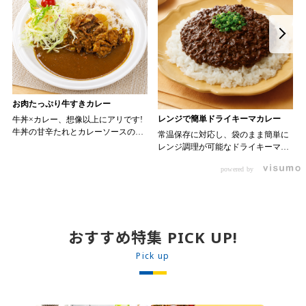
お肉たっぷり牛すきカレー
レンジで簡単ドライキーマカレー
牛丼×カレー、想像以上にアリです!
牛丼の甘辛たれとカレーソースのス
常温保存に対応し、袋のまま簡単に
パイスが新たなおいしさを生み出し
レンジ調理が可能なドライキーマカ
ます。 【材料】 ・0000314917 日東
レーです! トッピング次第でお店の
ベスト JG牛丼の素ＤＸ 90g ・
powered by
オリジナルメニューにアレンジも可
ン 30m
0000323731 プロジーヌ カレーソー
能です♪ 【使用商品】
か
ス 200g 【作り方】 1. 牛丼の素を
0000353070 プロジーヌ ドライキ
沸騰したお湯で約8分ほどボイルし温
ーマカレー （160g） 10袋
めます。 2. ごはんを皿に盛り、牛
丼の素を中央にのせます。 3. 手前
おすすめ特集 PICK UP!
からカレーソースをかけ、サラダを
盛りつけます。 ※牛丼の素のたれを
Pick up
かけてもおいしく召し上がれます。