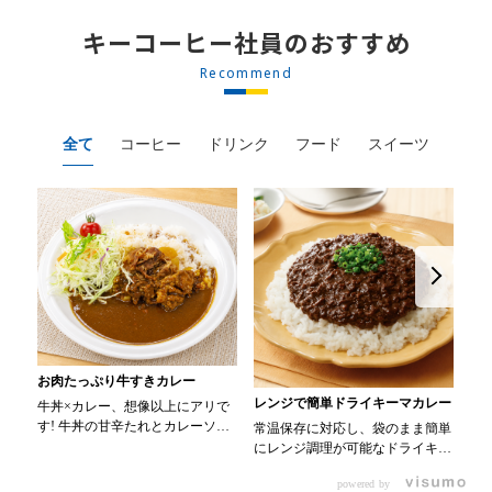
キーコーヒー社員のおすすめ
Recommend
全て
コーヒー
ドリンク
フード
スイーツ
お肉たっぷり牛すきカレー
レンジで簡単ドライキーマカレー
カ
牛丼×カレー、想像以上にアリで
す! 牛丼の甘辛たれとカレーソー
常温保存に対応し、袋のまま簡単
色
スのスパイスが新たなおいしさを
にレンジ調理が可能なドライキー
ラフ
生み出します。 【材料】 ・
マカレーです! トッピング次第で
・0
0000314917 日東ベスト JG牛丼
powered by
お店のオリジナルメニューにアレ
氷メロン 30m