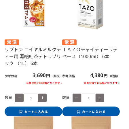
リプトン ロイヤルミルクテ
ＴＡＺＯチャイティーラテ
ィー用 濃縮紅茶テトラブリ
ベース（1000ml） 6本
ック （1L） 6本
3,690
4,380
円
円
参考価格
参考価格
（税抜）
（税抜）
会員登録で卸価格になります >
会員登録で卸価格になります >
数量
数量