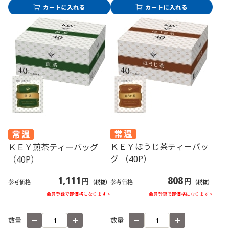
ＫＥＹほうじ茶ティーバッ
ＫＥＹ煎茶ティーバッグ
グ （40P）
（40P）
808
1,111
円
円
参考価格
参考価格
（税抜）
（税抜）
会員登録で卸価格になります >
会員登録で卸価格になります >
数量
数量