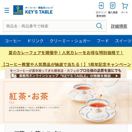
ログイン/
購入履歴
カート
新規登録
詳細検索
コーヒー
ドリンク
クリーミー・シュガー
フード
スイーツ
夏のカレーフェアを開催中！人気カレーをお得な特別価格で！
【コーヒー教室や人気商品が抽選で当たる！】1周年記念キャンペーン