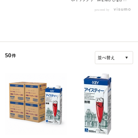
【材料】 ・0000344334 KEY ア
飲むミルクティー。 ■材料 ティー
イスティー 無糖 200ml ・粉ゼ
powered by
バッグ 1pc （0000352471 KEY
ラチン 4g ・0000339750 サク
ティーバッグ） お湯 60g 牛乳
ラちょい足しはちみつ 大さじ1
100g （0000350557 森永北海道
・炭酸水 90ml ・ミントの葉 ・
業務用3．6牛乳 ） ガムシロップ
レモン ・0000353300 KEY シュ
1個 （0000353300 KEY シュガ
ガーシロップポーション Ｅタイ
ーシロップポーション） ホイッ
プ 適量 【作り方】 1.アイステ
プクリーム 30g （0000065368
ィー200mlにはちみつ大さじ1を入
トーラク プレホイップ プレー
れ、よく溶かしておく 2.ボウルに
50
件
ン） ストロベリーシロップ 30g
粉ゼラチン4gと少量のお湯を入れ
冷凍ストロベリー 3g
てよく混ぜ、ゼラチンが溶けたら
（0000357424 ハーダース ＩＱＦ
1に入れてよく混ぜる 3.2を冷やし
カットフルーツ ストロベリーダ
固め、クラッシュにしてグラスに
イスＮ ） ■レシピ 1ピッチャーに
入れる 4.3に炭酸水90mlを注ぎ、
ティーバッグ（1個）、お湯
適宜レモン、ミント、シュガーシ
（60g）を入れ、1分蒸らす。
ロップを入れる
牛乳（100g）、ガムシロップ（1
個）を加え、混ぜて温める。 2カ
ップに1を注ぎ、ホイップクリー
ム（30g）を絞る。 ストロベリ
ーシロップ（30g）をかけ、冷凍
ストロベリー（3g）を添える。 3
お好みでタイムを飾る。