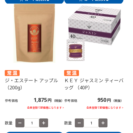
ジ・エステート アップル
ＫＥＹ ジャスミン ティーバ
（200g）
ッグ （40P）
1,875
950
円
円
参考価格
参考価格
（税抜）
（税抜）
会員登録で卸価格になります >
会員登録で卸価格になります >
数量
数量