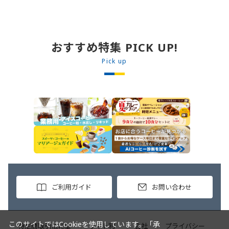
の素ＤＸ 90g ・0000323731 プ
ンジも可能です♪ 【使用商品】
ミダ
ロジーヌ カレーソース 200g
0000353070 プロジーヌ ドラ
00
【作り方】 1. 牛丼の素を沸騰し
イキーマカレー （160g） 10袋
ブルー
たお湯で約8分ほどボイルし温め
00
ます。 2. ごはんを皿に盛り、牛
おすすめ特集 PICK UP!
ップ
丼の素を中央にのせます。 3. 手
・
Pick up
前からカレーソースをかけ、サラ
り
ダを盛りつけます。 ※牛丼の素
入
のたれをかけてもおいしく召し上
水
がれます。
く混ぜる。
2
る
ご利用ガイド
お問い合わせ
このサイトではCookieを使用しています。「承
特定商取引法に基
サイト利
会社
プライバシー