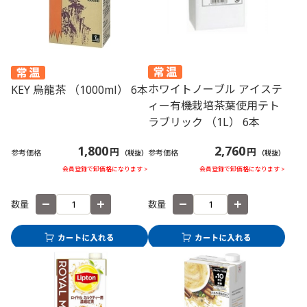
ホワイトノーブル アイステ
KEY 烏龍茶 （1000ml） 6本
ィー有機栽培茶葉使用テト
ラブリック （1L） 6本
2,760
1,800
円
円
参考価格
参考価格
（税抜）
（税抜）
会員登録で卸価格になります >
会員登録で卸価格になります >
数量
数量