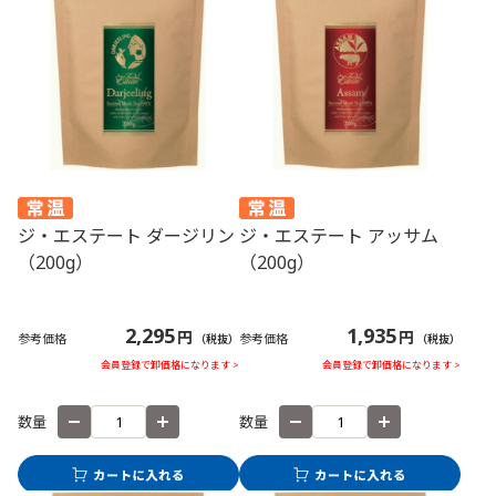
ジ・エステート ダージリン
ジ・エステート アッサム
（200g）
（200g）
2,295
1,935
円
円
参考価格
参考価格
（税抜）
（税抜）
会員登録で卸価格になります >
会員登録で卸価格になります >
数量
数量