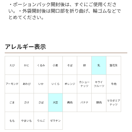
・ポーションパック開封後は、すぐにご使用くださ
い。・外袋開封後は開口部を折り曲げ、輪ゴムなどで
とめてください。
アレルギー表示
えび
かに
くるみ
小麦
そば
卵
乳
落花生
カシュー
キウイ
アーモンド
あわび
いか
いくら
オレンジ
牛肉
ナッツ
フルーツ
マカダミア
ごま
さけ
さば
大豆
鶏肉
バナナ
豚肉
ナッツ
もも
やまいも
りんご
ゼラチン