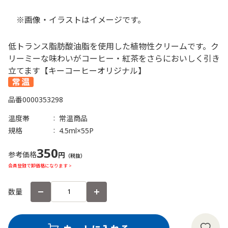
※画像・イラストはイメージです。
低トランス脂肪酸油脂を使用した植物性クリームです。ク
リーミーな味わいがコーヒー・紅茶をさらにおいしく引き
立てます【キーコーヒーオリジナル】
品番
0000353298
温度帯
常温商品
規格
4.5ml×55P
350
参考価格
円
（税抜）
会員登録で卸価格になります >
数量