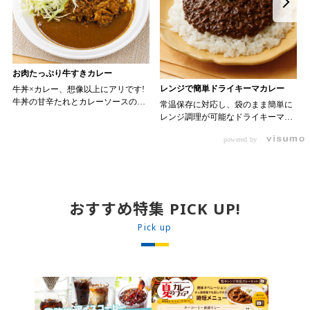
お肉たっぷり牛すきカレー
レンジで簡単ドライキーマカレー
牛丼×カレー、想像以上にアリです!
牛丼の甘辛たれとカレーソースのス
常温保存に対応し、袋のまま簡単に
パイスが新たなおいしさを生み出し
レンジ調理が可能なドライキーマカ
ます。 【材料】 ・0000314917 日東
レーです! トッピング次第でお店の
ベスト JG牛丼の素ＤＸ 90g ・
powered by
ン 30m
オリジナルメニューにアレンジも可
0000323731 プロジーヌ カレーソー
か
能です♪ 【使用商品】
ス 200g 【作り方】 1. 牛丼の素を
0000353070 プロジーヌ ドライキ
沸騰したお湯で約8分ほどボイルし温
ーマカレー （160g） 10袋
めます。 2. ごはんを皿に盛り、牛
丼の素を中央にのせます。 3. 手前
おすすめ特集 PICK UP!
からカレーソースをかけ、サラダを
盛りつけます。 ※牛丼の素のたれを
Pick up
かけてもおいしく召し上がれます。