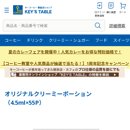
4.5ml×55P
ログイン/
購入履歴
カート
新規登録
詳細検索
コーヒー
ドリンク
クリーミー・シュガー
フード
スイーツ
夏のカレーフェアを開催中！人気カレーをお得な特別価格で！
【コーヒー教室や人気商品が抽選で当たる！】1周年記念キャンペーン
オリジナルクリーミーポーション
（4.5ml×55P）