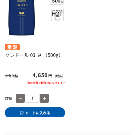
クレドール 03 豆 （500g）
4,650
円
参考価格
（税抜）
会員登録で卸価格になります >
数量