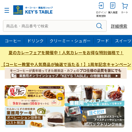
ログイン/
購入履歴
カート
新規登録
詳細検索
コーヒー
ドリンク
クリーミー・シュガー
フード
スイーツ
夏のカレーフェアを開催中！人気カレーをお得な特別価格で！
【コーヒー教室や人気商品が抽選で当たる！】1周年記念キャンペーン