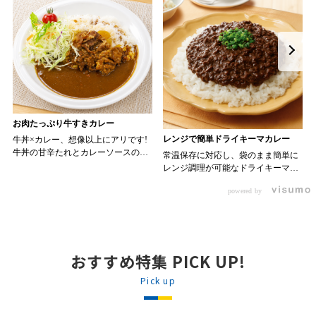
お肉たっぷり牛すきカレー
レンジで簡単ドライキーマカレー
牛丼×カレー、想像以上にアリです!
牛丼の甘辛たれとカレーソースのス
常温保存に対応し、袋のまま簡単に
パイスが新たなおいしさを生み出し
レンジ調理が可能なドライキーマカ
ます。 【材料】 ・0000314917 日東
レーです! トッピング次第でお店の
ベスト JG牛丼の素ＤＸ 90g ・
powered by
オリジナルメニューにアレンジも可
ン 30m
0000323731 プロジーヌ カレーソー
能です♪ 【使用商品】
か
ス 200g 【作り方】 1. 牛丼の素を
0000353070 プロジーヌ ドライキ
沸騰したお湯で約8分ほどボイルし温
ーマカレー （160g） 10袋
めます。 2. ごはんを皿に盛り、牛
丼の素を中央にのせます。 3. 手前
おすすめ特集 PICK UP!
からカレーソースをかけ、サラダを
盛りつけます。 ※牛丼の素のたれを
Pick up
かけてもおいしく召し上がれます。