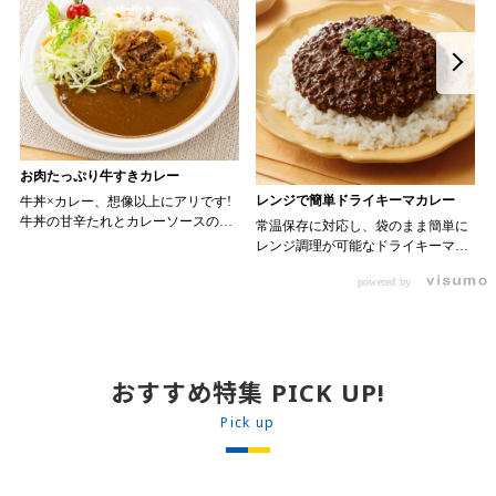
お肉たっぷり牛すきカレー
レンジで簡単ドライキーマカレー
牛丼×カレー、想像以上にアリです!
牛丼の甘辛たれとカレーソースのス
常温保存に対応し、袋のまま簡単に
パイスが新たなおいしさを生み出し
レンジ調理が可能なドライキーマカ
ます。 【材料】 ・0000314917 日東
レーです! トッピング次第でお店の
ベスト JG牛丼の素ＤＸ 90g ・
powered by
オリジナルメニューにアレンジも可
ン 30m
0000323731 プロジーヌ カレーソー
能です♪ 【使用商品】
か
ス 200g 【作り方】 1. 牛丼の素を
0000353070 プロジーヌ ドライキ
沸騰したお湯で約8分ほどボイルし温
ーマカレー （160g） 10袋
めます。 2. ごはんを皿に盛り、牛
丼の素を中央にのせます。 3. 手前
おすすめ特集 PICK UP!
からカレーソースをかけ、サラダを
盛りつけます。 ※牛丼の素のたれを
Pick up
かけてもおいしく召し上がれます。