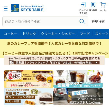
ログイン/
購入履歴
カート
新規登録
詳細検索
コーヒー
ドリンク
クリーミー・シュガー
フード
スイーツ
夏のカレーフェアを開催中！人気カレーをお得な特別価格で！
【コーヒー教室や人気商品が抽選で当たる！】1周年記念キャンペーン