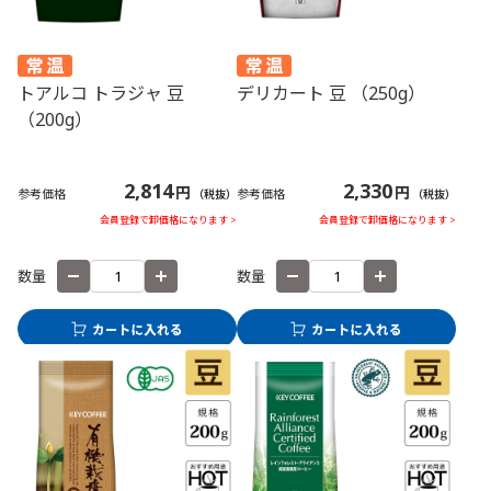
トアルコ トラジャ 豆
デリカート 豆 （250g）
（200g）
2,814
2,330
円
円
参考価格
参考価格
（税抜）
（税抜）
会員登録で卸価格になります >
会員登録で卸価格になります >
数量
数量