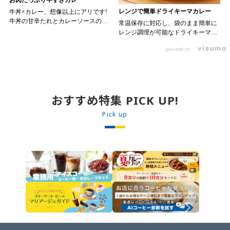
お肉たっぷり牛すきカレー
レンジで簡単ドライキーマカレー
牛丼×カレー、想像以上にアリです!
牛丼の甘辛たれとカレーソースのス
常温保存に対応し、袋のまま簡単に
パイスが新たなおいしさを生み出し
レンジ調理が可能なドライキーマカ
ます。 【材料】 ・0000314917 日東
レーです! トッピング次第でお店の
ベスト JG牛丼の素ＤＸ 90g ・
powered by
オリジナルメニューにアレンジも可
ン 30m
0000323731 プロジーヌ カレーソー
能です♪ 【使用商品】
か
ス 200g 【作り方】 1. 牛丼の素を
0000353070 プロジーヌ ドライキ
沸騰したお湯で約8分ほどボイルし温
ーマカレー （160g） 10袋
めます。 2. ごはんを皿に盛り、牛
丼の素を中央にのせます。 3. 手前
おすすめ特集 PICK UP!
からカレーソースをかけ、サラダを
盛りつけます。 ※牛丼の素のたれを
Pick up
かけてもおいしく召し上がれます。