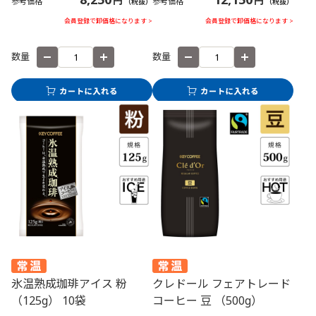
円
円
参考価格
参考価格
（税抜）
（税抜）
会員登録で卸価格になります >
会員登録で卸価格になります >
数量
数量
氷温熟成珈琲アイス 粉
クレドール フェアトレード
（125g） 10袋
コーヒー 豆 （500g）