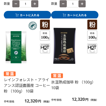
数量
数量
レインフォレスト・アライ
氷温熟成珈琲 粉 （100g）
アンス認証農園産 コーヒー
10袋
粉 （100g） 10袋
12,320
円
12,320
参考価格
（税抜）
円
参考価格
（税抜）