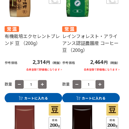
有機栽培エクセレントブレ
レインフォレスト・アライ
ンド 豆 （200g）
アンス認証農園産 コーヒー
豆 （200g）
2,314
2,464
円
円
参考価格
参考価格
（税抜）
（税抜）
会員登録で卸価格になります >
会員登録で卸価格になります >
数量
数量