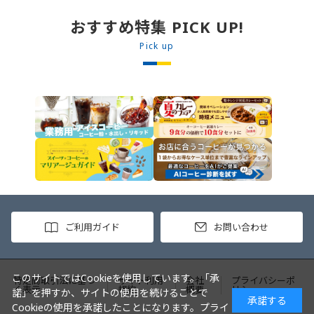
めます。 2. ごはんを皿に盛り、牛
丼の素を中央にのせます。 3. 手前
おすすめ特集 PICK UP!
からカレーソースをかけ、サラダを
盛りつけます。 ※牛丼の素のたれを
Pick up
かけてもおいしく召し上がれます。
ご利用ガイド
お問い合わせ
このサイトではCookieを使用しています。「承
特定商取引法に基づ
サイト利用
会社
プライバシーポ
く表示
規約
概要
リシー
諾」を押すか、サイトの使用を続けることで
承諾する
Cookieの使用を承諾したことになります。
プライ