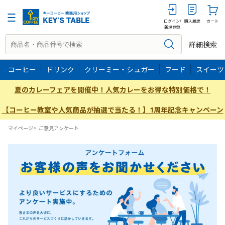
ログイン/
購入履歴
カート
新規登録
詳細検索
コーヒー
ドリンク
クリーミー・シュガー
フード
スイーツ
夏のカレーフェアを開催中！人気カレーをお得な特別価格で！
【コーヒー教室や人気商品が抽選で当たる！】1周年記念キャンペーン
マイページ
>
ご意見アンケート