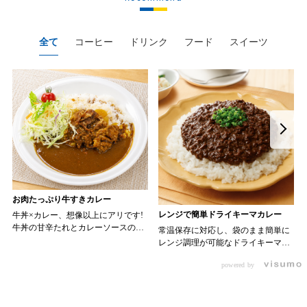
全て
コーヒー
ドリンク
フード
スイーツ
お肉たっぷり牛すきカレー
レンジで簡単ドライキーマカレー
牛丼×カレー、想像以上にアリです!
牛丼の甘辛たれとカレーソースのス
常温保存に対応し、袋のまま簡単に
パイスが新たなおいしさを生み出し
レンジ調理が可能なドライキーマカ
ます。 【材料】 ・0000314917 日東
レーです! トッピング次第でお店の
ベスト JG牛丼の素ＤＸ 90g ・
powered by
ン 30m
オリジナルメニューにアレンジも可
0000323731 プロジーヌ カレーソー
か
能です♪ 【使用商品】
ス 200g 【作り方】 1. 牛丼の素を
0000353070 プロジーヌ ドライキ
沸騰したお湯で約8分ほどボイルし温
ーマカレー （160g） 10袋