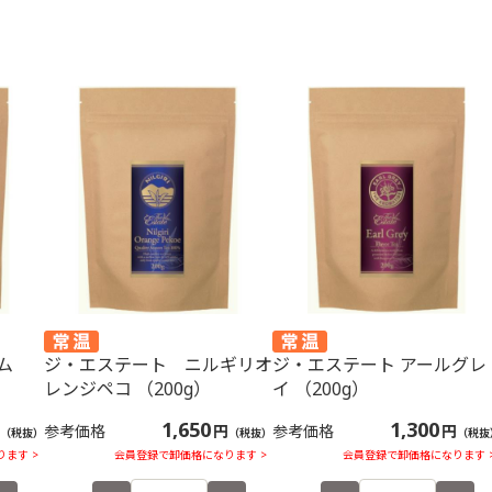
60g）を入れ、1
g）、ガムシロッ
る。 2カッ
リーム（30g）を
ロップ（30g）を
（3g）を添える。
。
ム
ジ・エステート ニルギリオ
ジ・エステート アールグレ
レンジペコ （200g）
イ （200g）
1,650
1,300
参考価格
円
参考価格
円
（税抜）
（税抜）
（税抜
ます >
会員登録で卸価格になります >
会員登録で卸価格になります 