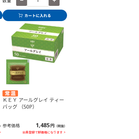
数量
）
ＫＥＹ アールグレイ ティー
バッグ （50P）
1,485
参考価格
円
）
（税抜）
>
会員登録で卸価格になります >