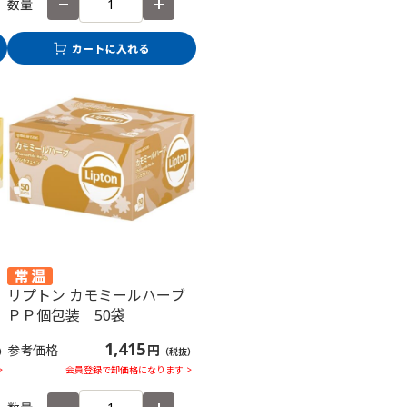
数量
リプトン カモミールハーブ
ＰＰ個包装 50袋
1,415
参考価格
円
）
（税抜）
>
会員登録で卸価格になります >