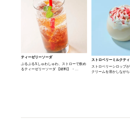
ティーゼリーソーダ
ストロベリーミルクティ
ぷるぷるXしゅわしゅわ、ストローで飲め
ストロベリーシロップが
るティーゼリーソーダ 【材料】 ・
クリームを溶かしながら
0000344334 KEY アイスティー 無糖
ー。 ■材料 ティーバッグ 1pc
200ml ・粉ゼラチン 4g ・0000339750 サ
（0000352471 KEY
クラちょい足しはちみつ 大さじ1 ・炭酸
60g 牛乳 100g （000
水 90ml ・ミントの葉 ・レモン ・
業務用3．6牛乳 ） ガ
0000353300 KEY シュガーシロップポー
（0000353300 KEY
ション Ｅタイプ 適量 【作り方】 1.アイ
ーション） ホイップクリ
スティー200mlにはちみつ大さじ1を入れ、
（0000065368 トー
よく溶かしておく 2.ボウルに粉ゼラチン4g
レーン） ストロベリーシ
と少量のお湯を入れてよく混ぜ、ゼラチン
凍ストロベリー 3g （000
が溶けたら1に入れてよく混ぜる 3.2を冷や
ダース ＩＱＦカットフル
し固め、クラッシュにしてグラスに入れる
ーダイスＮ ） ■レシピ 1ピッチャーにティ