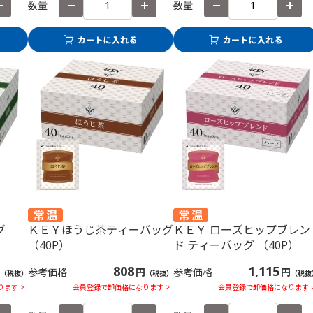
数量
数量
グ
ＫＥＹほうじ茶ティーバッグ
ＫＥＹ ローズヒップブレン
（40P）
ド ティーバッグ （40P）
808
1,115
参考価格
円
参考価格
円
（税抜）
（税抜）
（税抜
ます >
会員登録で卸価格になります >
会員登録で卸価格になります 