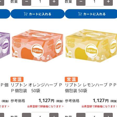
数量
数量
ＰＰ個
リプトン オレンジハーブ Ｐ
リプトン レモンハーブ ＰＰ
Ｐ個包装 50袋
個包装 50袋
1,127
1,127
参考価格
円
参考価格
円
（税抜）
（税抜）
（税抜
ます >
会員登録で卸価格になります >
会員登録で卸価格になります 