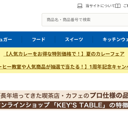
当サイトについて
ご
ュガー
フード
スイーツ
キッチンウ
【人気カレーをお得な特別価格で！】夏のカレーフェア
ーヒー教室や人気商品が抽選で当たる！】1周年記念キャン