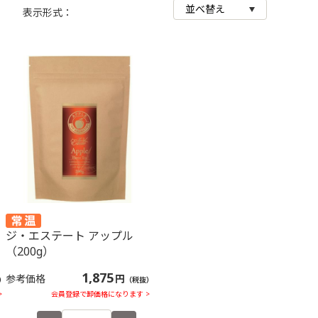
商品画像
表示形式：
ジ・エステート アップル
（200g）
1,875
参考価格
円
）
（税抜）
>
会員登録で卸価格になります >