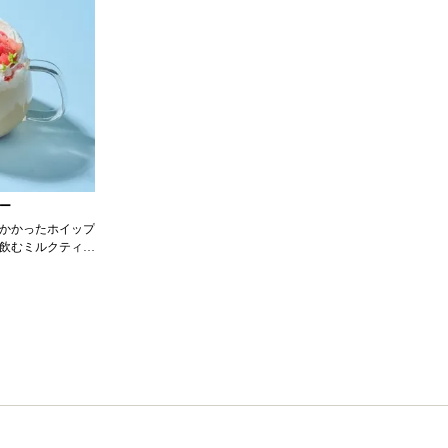
ー
かかったホイップ
飲むミルクティ
ティーバッグ） お湯
0350557 森永北海道
ムシロップ 1個
 シュガーシロップポ
ーム 30g
ラク プレホイップ プ
ロップ 30g 冷
0357424 ハー
ーツ ストロベリ