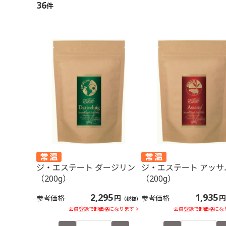
36
4.3に炭酸水90mlを注ぎ、適宜レモン、ミ
件
ーバッグ（1個）、お湯（
ント、シュガーシロップを入れる
分蒸らす。 牛乳（100
プ（1個）を加え、混ぜて温め
プに1を注ぎ、ホイップク
絞る。 ストロベリーシ
かけ、冷凍ストロベリー
3お好みでタイムを飾る
ジ・エステート ダージリン
ジ・エステート アッサ
（200g）
（200g）
2,295
1,935
参考価格
円
参考価格
円
（税抜）
会員登録で卸価格になります >
会員登録で卸価格になり