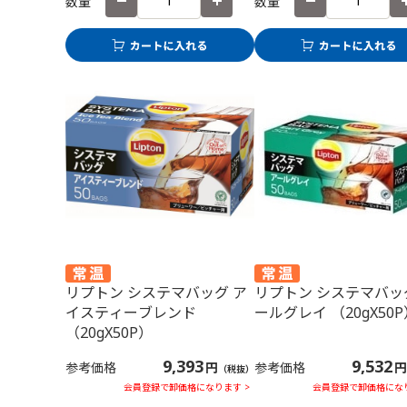
数量
数量
リプトン システマバッグ ア
リプトン システマバッ
イスティーブレンド
ールグレイ （20gX50P
（20gX50P）
9,393
9,532
参考価格
円
参考価格
円
（税抜）
会員登録で卸価格になります >
会員登録で卸価格になり