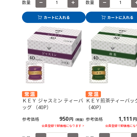
数量
数量
ＫＥＹ ジャスミン ティーバ
ＫＥＹ煎茶ティーバッ
ッグ （40P）
（40P）
950
1,111
参考価格
円
参考価格
円
（税抜）
会員登録で卸価格になります >
会員登録で卸価格になり