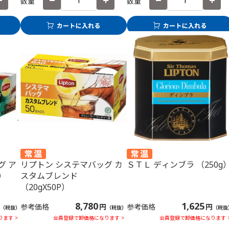
数量
数量
グ ア
リプトン システマバッグ カ
ＳＴＬ ディンブラ （250g
）
スタムブレンド
（20gX50P）
8,780
1,625
参考価格
円
参考価格
円
（税抜）
（税抜）
（税抜
ます >
会員登録で卸価格になります >
会員登録で卸価格になります 