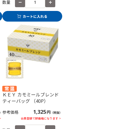
数量
ＫＥＹ カモミールブレンド
ティーバッグ （40P）
1,325
参考価格
円
）
（税抜）
>
会員登録で卸価格になります >