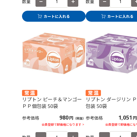
数量
数量
リプトン ピーチ＆マンゴー
リプトン ダージリン 
ＰＰ個包装 50袋
包装 50袋
980
1,051
参考価格
円
参考価格
円
（税抜）
会員登録で卸価格になります >
会員登録で卸価格になり