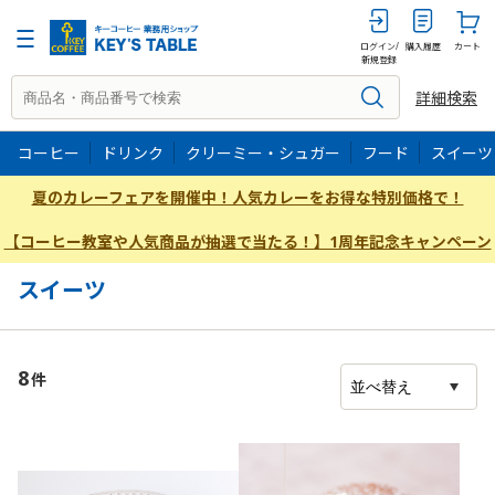
ログイン/
購入履歴
カート
新規登録
詳細検索
コーヒー
ドリンク
クリーミー・シュガー
フード
スイーツ
夏のカレーフェアを開催中！人気カレーをお得な特別価格で！
【コーヒー教室や人気商品が抽選で当たる！】1周年記念キャンペーン
スイーツ
8
件