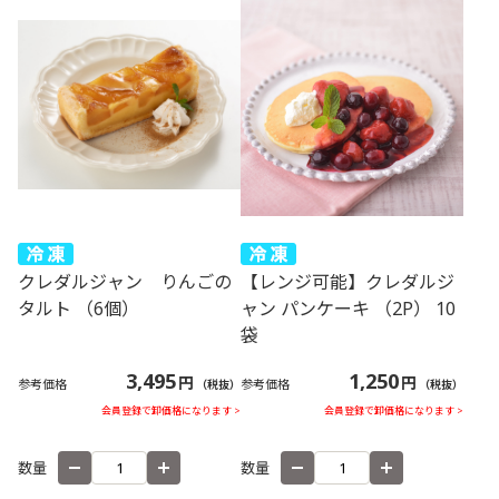
クレダルジャン りんごの
【レンジ可能】クレダルジ
タルト （6個）
ャン パンケーキ （2P） 10
袋
3,495
1,250
円
円
参考価格
参考価格
（税抜）
（税抜）
会員登録で卸価格になります >
会員登録で卸価格になります >
数量
数量