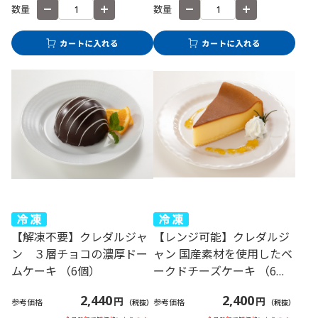
数量
数量
【解凍不要】クレダルジャ
【レンジ可能】クレダルジ
ン ３層チョコの濃厚ドー
ャン 国産素材を使用したベ
ムケーキ （6個）
ークドチーズケーキ （6
個）
2,440
2,400
円
円
参考価格
参考価格
（税抜）
（税抜）