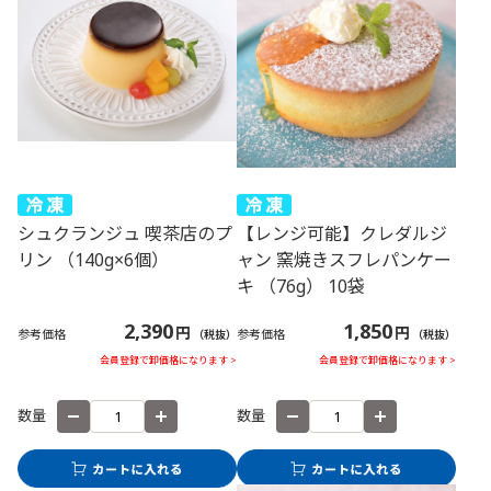
シュクランジュ 喫茶店のプ
【レンジ可能】クレダルジ
リン （140g×6個）
ャン 窯焼きスフレパンケー
キ （76g） 10袋
2,390
1,850
円
円
参考価格
参考価格
（税抜）
（税抜）
会員登録で卸価格になります >
会員登録で卸価格になります >
数量
数量