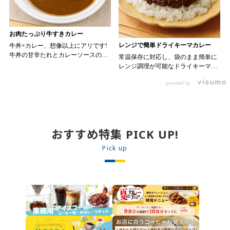
お肉たっぷり牛すきカレー
レンジで簡単ドライキーマカレー
牛丼×カレー、想像以上にアリです!
牛丼の甘辛たれとカレーソースのス
常温保存に対応し、袋のまま簡単に
パイスが新たなおいしさを生み出し
レンジ調理が可能なドライキーマカ
ます。 【材料】 ・0000314917 日東
レーです! トッピング次第でお店の
ベスト JG牛丼の素ＤＸ 90g ・
powered by
ン 30m
オリジナルメニューにアレンジも可
0000323731 プロジーヌ カレーソー
か
能です♪ 【使用商品】
ス 200g 【作り方】 1. 牛丼の素を
0000353070 プロジーヌ ドライキ
沸騰したお湯で約8分ほどボイルし温
ーマカレー （160g） 10袋
めます。 2. ごはんを皿に盛り、牛
丼の素を中央にのせます。 3. 手前
おすすめ特集 PICK UP!
からカレーソースをかけ、サラダを
盛りつけます。 ※牛丼の素のたれを
Pick up
かけてもおいしく召し上がれます。