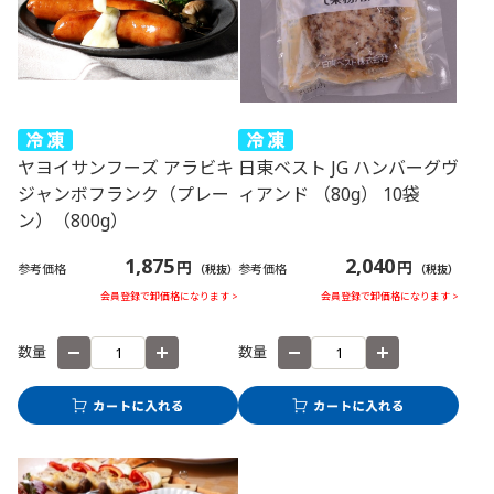
ヤヨイサンフーズ アラビキ
日東ベスト JG ハンバーグヴ
ジャンボフランク（プレー
ィアンド （80g） 10袋
ン）（800g）
1,875
2,040
円
円
参考価格
参考価格
（税抜）
（税抜）
会員登録で卸価格になります >
会員登録で卸価格になります >
数量
数量