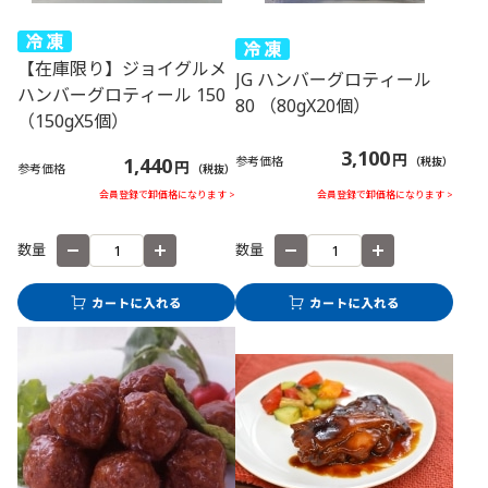
【在庫限り】ジョイグルメ
JG ハンバーグロティール
ハンバーグロティール 150
80 （80gX20個）
（150gX5個）
3,100
円
1,440
参考価格
（税抜）
円
参考価格
（税抜）
会員登録で卸価格になります >
会員登録で卸価格になります >
数量
数量