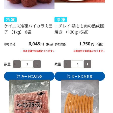
ケイエス冷凍ハイカラ肉団
ニチレイ 鶏もも肉の熟成照
子 （1kg） 6袋
焼き （130ｇ×5袋）
6,048
1,750
円
円
参考価格
参考価格
（税抜）
（税抜）
会員登録で卸価格になります >
会員登録で卸価格になります >
数量
数量