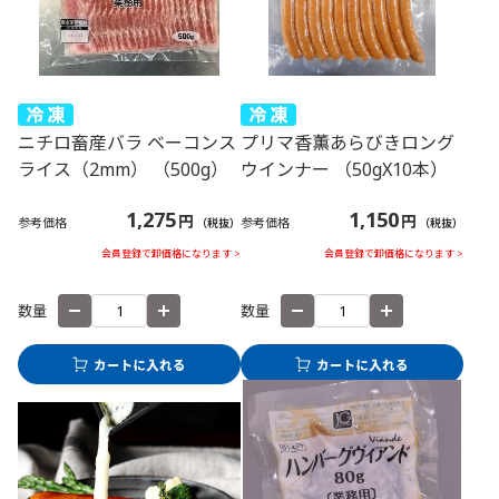
ニチロ畜産バラ ベーコンス
プリマ香薫あらびきロング
ライス（2mm） （500g）
ウインナー （50gX10本）
1,275
1,150
円
円
参考価格
参考価格
（税抜）
（税抜）
会員登録で卸価格になります >
会員登録で卸価格になります >
数量
数量