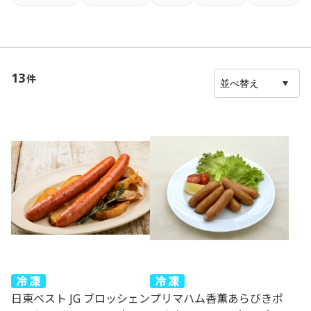
13
件
日東ベスト JG ブロッシェン
プリマハム香薫あらびきポ