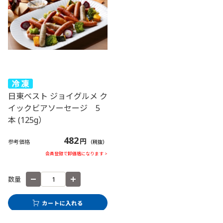
日東ベスト ジョイグルメ ク
イックビアソーセージ 5
本 (125g）
482
円
参考価格
（税抜）
会員登録で卸価格になります >
数量