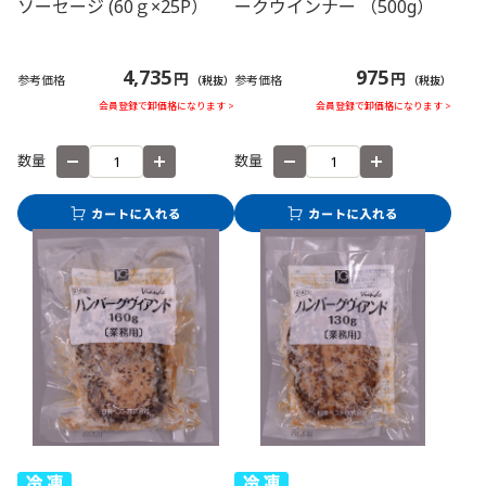
ソーセージ (60ｇ×25P）
ークウインナー （500g）
4,735
975
円
円
参考価格
参考価格
（税抜）
（税抜）
会員登録で卸価格になります >
会員登録で卸価格になります >
数量
数量