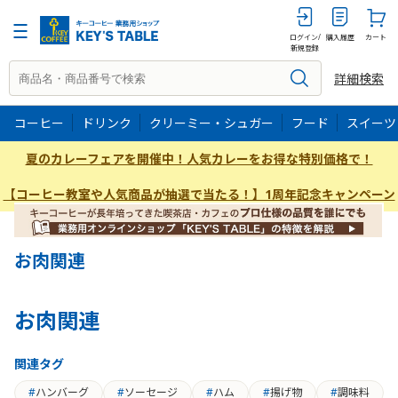
ログイン/
購入履歴
カート
新規登録
詳細検索
コーヒー
ドリンク
クリーミー・シュガー
フード
スイーツ
夏のカレーフェアを開催中！人気カレーをお得な特別価格で！
【コーヒー教室や人気商品が抽選で当たる！】1周年記念キャンペーン
お肉関連
お肉関連
関連タグ
ハンバーグ
ソーセージ
ハム
揚げ物
調味料