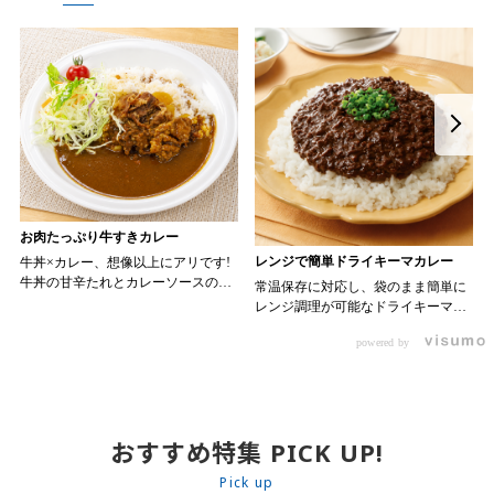
お肉たっぷり牛すきカレー
レンジで簡単ドライキーマカレー
牛丼×カレー、想像以上にアリです!
牛丼の甘辛たれとカレーソースのス
常温保存に対応し、袋のまま簡単に
パイスが新たなおいしさを生み出し
レンジ調理が可能なドライキーマカ
ます。 【材料】 ・0000314917 日東
レーです! トッピング次第でお店の
ベスト JG牛丼の素ＤＸ 90g ・
powered by
オリジナルメニューにアレンジも可
ン 30m
0000323731 プロジーヌ カレーソー
能です♪ 【使用商品】
か
ス 200g 【作り方】 1. 牛丼の素を
0000353070 プロジーヌ ドライキ
沸騰したお湯で約8分ほどボイルし温
ーマカレー （160g） 10袋
めます。 2. ごはんを皿に盛り、牛
丼の素を中央にのせます。 3. 手前
おすすめ特集 PICK UP!
からカレーソースをかけ、サラダを
盛りつけます。 ※牛丼の素のたれを
Pick up