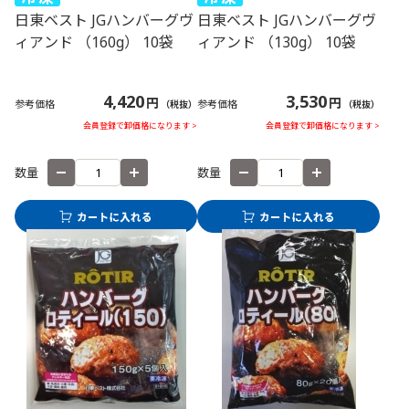
日東ベスト JGハンバーグヴ
日東ベスト JGハンバーグヴ
ィアンド （160g） 10袋
ィアンド （130g） 10袋
4,420
3,530
円
円
参考価格
参考価格
（税抜）
（税抜）
会員登録で卸価格になります >
会員登録で卸価格になります >
数量
数量