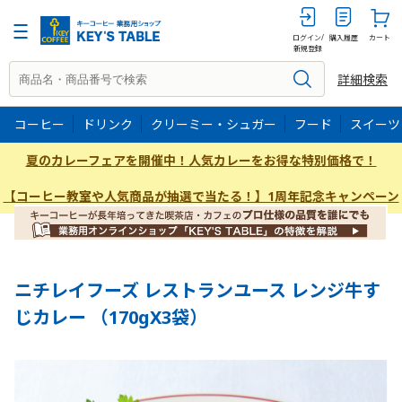
170GX3
ログイン/
購入履歴
カート
新規登録
詳細検索
コーヒー
ドリンク
クリーミー・シュガー
フード
スイーツ
夏のカレーフェアを開催中！人気カレーをお得な特別価格で！
【コーヒー教室や人気商品が抽選で当たる！】1周年記念キャンペーン
ニチレイフーズ レストランユース レンジ牛す
じカレー （170gX3袋）