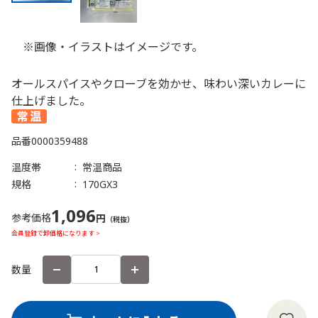
※画像・イラストはイメージです。
オールスパイスやクローブを効かせ、味わい深いカレーに
仕上げました。
品番
0000359488
温度帯
常温商品
規格
170GX3
1,096
参考価格
円
（税抜）
会員登録で卸価格になります >
数量