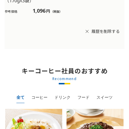
（170gX3袋）
1,096
円
参考価格
（税抜）
履歴を削除する
キーコーヒー社員のおすすめ
Recommend
全て
コーヒー
ドリンク
フード
スイーツ