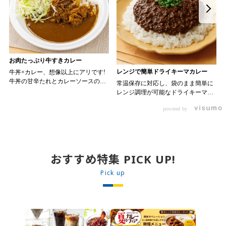
お肉たっぷり牛すきカレー
レンジで簡単ドライキーマカレー
牛丼×カレー、想像以上にアリです!
牛丼の甘辛たれとカレーソースのス
常温保存に対応し、袋のまま簡単に
パイスが新たなおいしさを生み出し
レンジ調理が可能なドライキーマカ
ます。 【材料】 ・0000314917 日東
レーです! トッピング次第でお店の
ベスト JG牛丼の素ＤＸ 90g ・
powered by
オリジナルメニューにアレンジも可
ン 30m
0000323731 プロジーヌ カレーソー
能です♪ 【使用商品】
か
ス 200g 【作り方】 1. 牛丼の素を
0000353070 プロジーヌ ドライキ
沸騰したお湯で約8分ほどボイルし温
ーマカレー （160g） 10袋
めます。 2. ごはんを皿に盛り、牛
丼の素を中央にのせます。 3. 手前
おすすめ特集 PICK UP!
からカレーソースをかけ、サラダを
盛りつけます。 ※牛丼の素のたれを
Pick up
かけてもおいしく召し上がれます。