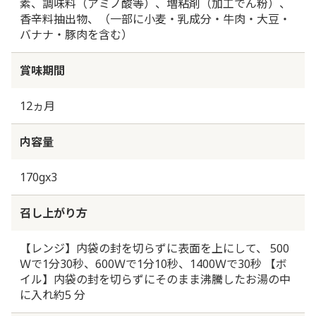
素、調味料（アミノ酸等）、増粘剤（加工でん粉）、
香辛料抽出物、（一部に小麦・乳成分・牛肉・大豆・
バナナ・豚肉を含む）
賞味期間
12ヵ月
内容量
170gx3
召し上がり方
【レンジ】内袋の封を切らずに表面を上にして、 500
Ｗで1分30秒、600Ｗで1分10秒、1400Ｗで30秒 【ボ
イル】内袋の封を切らずにそのまま沸騰したお湯の中
に入れ約5 分