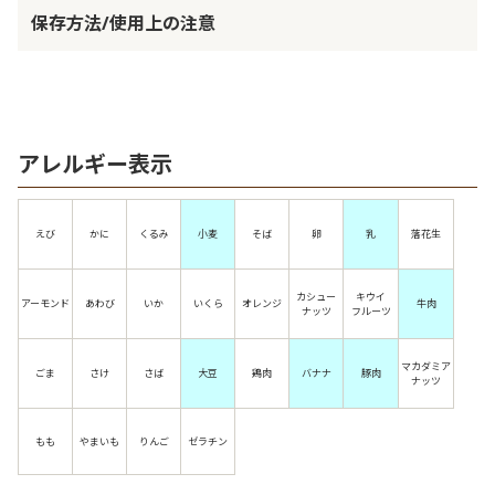
保存方法/使用上の注意
アレルギー表示
えび
かに
くるみ
小麦
そば
卵
乳
落花生
カシュー
キウイ
アーモンド
あわび
いか
いくら
オレンジ
牛肉
ナッツ
フルーツ
マカダミア
ごま
さけ
さば
大豆
鶏肉
バナナ
豚肉
ナッツ
もも
やまいも
りんご
ゼラチン