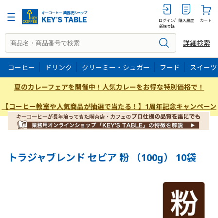
100g
ログイン/
購入履歴
カート
新規登録
詳細検索
コーヒー
ドリンク
クリーミー・シュガー
フード
スイーツ
夏のカレーフェアを開催中！人気カレーをお得な特別価格で！
【コーヒー教室や人気商品が抽選で当たる！】1周年記念キャンペーン
トラジャブレンド セピア 粉 （100g） 10袋