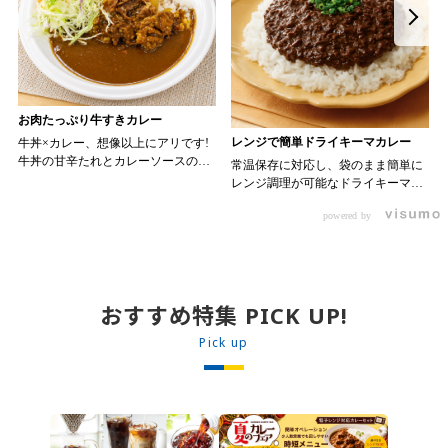
お肉たっぷり牛すきカレー
レンジで簡単ドライキーマカレー
牛丼×カレー、想像以上にアリです!
牛丼の甘辛たれとカレーソースのス
常温保存に対応し、袋のまま簡単に
パイスが新たなおいしさを生み出し
レンジ調理が可能なドライキーマカ
ます。 【材料】 ・0000314917 日東
レーです! トッピング次第でお店の
ベスト JG牛丼の素ＤＸ 90g ・
powered by
オリジナルメニューにアレンジも可
ン 30m
0000323731 プロジーヌ カレーソー
能です♪ 【使用商品】
か
ス 200g 【作り方】 1. 牛丼の素を
0000353070 プロジーヌ ドライキ
沸騰したお湯で約8分ほどボイルし温
ーマカレー （160g） 10袋
めます。 2. ごはんを皿に盛り、牛
丼の素を中央にのせます。 3. 手前
おすすめ特集 PICK UP!
からカレーソースをかけ、サラダを
盛りつけます。 ※牛丼の素のたれを
Pick up
かけてもおいしく召し上がれます。