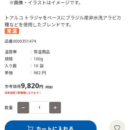
※画像・イラストはイメージです。
トアルコ トラジャをベースにブラジル産非水洗アラビカ
種などを使用したブレンドです。
品番
0000351474
温度帯
常温商品
規格
100g
入り数
10 袋
単価
982 円
9,820
参考価格
円
（税抜）
会員登録で卸価格になります >
数量