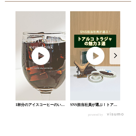
トアル
き立た
業務用
1杯分のアイスコーヒーのいれ
SNS担当社員が選ぶ！トアル
方_業務用ショップ
コ トラジャの魅力3選_業務用
powered by
ショップ