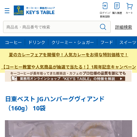
160g
ログイン/
購入履歴
カート
新規登録
詳細検索
コーヒー
ドリンク
クリーミー・シュガー
フード
スイーツ
夏のカレーフェアを開催中！人気カレーをお得な特別価格で！
【コーヒー教室や人気商品が抽選で当たる！】1周年記念キャンペーン
日東ベスト JGハンバーグヴィアンド
（160g） 10袋