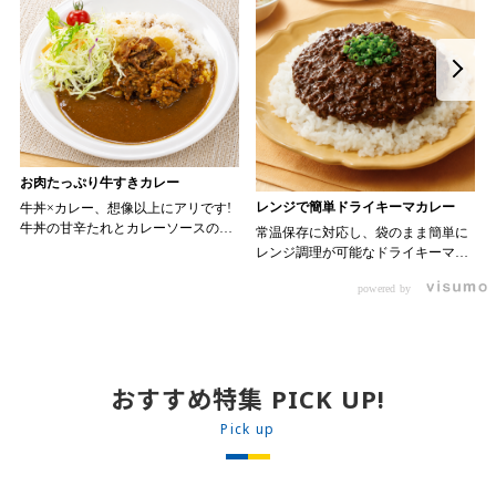
お肉たっぷり牛すきカレー
レンジで簡単ドライキーマカレー
牛丼×カレー、想像以上にアリです!
牛丼の甘辛たれとカレーソースのス
常温保存に対応し、袋のまま簡単に
パイスが新たなおいしさを生み出し
レンジ調理が可能なドライキーマカ
ます。 【材料】 ・0000314917 日東
レーです! トッピング次第でお店の
ベスト JG牛丼の素ＤＸ 90g ・
powered by
オリジナルメニューにアレンジも可
ン 30m
0000323731 プロジーヌ カレーソー
能です♪ 【使用商品】
か
ス 200g 【作り方】 1. 牛丼の素を
0000353070 プロジーヌ ドライキ
沸騰したお湯で約8分ほどボイルし温
ーマカレー （160g） 10袋
めます。 2. ごはんを皿に盛り、牛
丼の素を中央にのせます。 3. 手前
おすすめ特集 PICK UP!
からカレーソースをかけ、サラダを
盛りつけます。 ※牛丼の素のたれを
Pick up
かけてもおいしく召し上がれます。