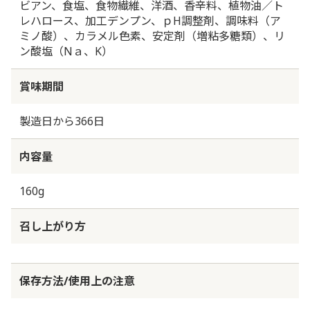
ビアン、食塩、食物繊維、洋酒、香辛料、植物油／ト
レハロース、加工デンプン、ｐH調整剤、調味料（ア
ミノ酸）、カラメル色素、安定剤（増粘多糖類）、リ
ン酸塩（Nａ、K）
賞味期間
製造日から366日
内容量
160g
召し上がり方
保存方法/使用上の注意