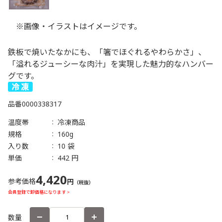
※画像・イラストはイメージです。
鉄板で焼いたなかにも、「箸でほぐれるやわらかさ」、
「溢れるジューシーな肉汁」を実現した魅力的なハンバー
グです。
品番
0000338317
温度帯
冷凍商品
規格
160g
入り数
10 袋
単価
442 円
4,420
参考価格
円
（税抜）
会員登録で卸価格になります >
数量