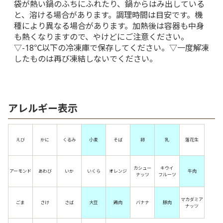
袋が熱い鍋のふちにふれたり、鍋からはみ出している
と、溶ける場合があります。調理時間は目安です。機
種により異なる場合があります。加熱後は容器も中身
も熱くなりますので、やけどにご注意ください。
▽-18℃以下の冷凍庫で保存してください。▽一度解凍
したものは再び凍結しないでください。
アレルギー表示
えび
かに
くるみ
小麦
そば
卵
乳
落花生
カシュー
キウイ
アーモンド
あわび
いか
いくら
オレンジ
牛肉
ナッツ
フルーツ
マカダミア
ごま
さけ
さば
大豆
鶏肉
バナナ
豚肉
ナッツ