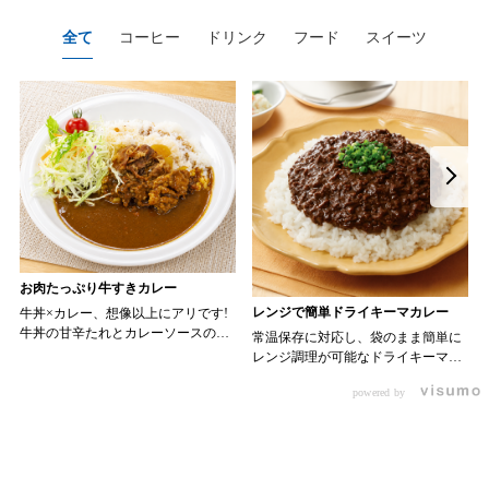
全て
コーヒー
ドリンク
フード
スイーツ
お肉たっぷり牛すきカレー
レンジで簡単ドライキーマカレー
牛丼×カレー、想像以上にアリです!
牛丼の甘辛たれとカレーソースのス
常温保存に対応し、袋のまま簡単に
パイスが新たなおいしさを生み出し
レンジ調理が可能なドライキーマカ
ます。 【材料】 ・0000314917 日東
レーです! トッピング次第でお店の
ベスト JG牛丼の素ＤＸ 90g ・
powered by
オリジナルメニューにアレンジも可
ン 30m
0000323731 プロジーヌ カレーソー
能です♪ 【使用商品】
か
ス 200g 【作り方】 1. 牛丼の素を
0000353070 プロジーヌ ドライキ
沸騰したお湯で約8分ほどボイルし温
ーマカレー （160g） 10袋
めます。 2. ごはんを皿に盛り、牛