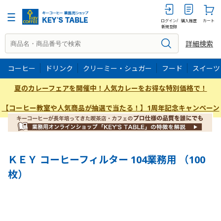
100P
ログイン/
購入履歴
カート
新規登録
詳細検索
コーヒー
ドリンク
クリーミー・シュガー
フード
スイーツ
夏のカレーフェアを開催中！人気カレーをお得な特別価格で！
【コーヒー教室や人気商品が抽選で当たる！】1周年記念キャンペーン
ＫＥＹ コーヒーフィルター 104業務用 （100
枚）