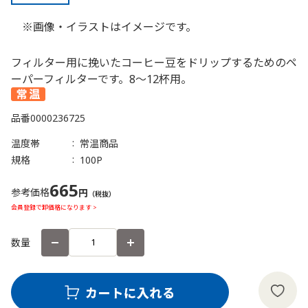
※画像・イラストはイメージです。
フィルター用に挽いたコーヒー豆をドリップするためのペ
ーパーフィルターです。8～12杯用。
品番
0000236725
温度帯
常温商品
規格
100P
665
参考価格
円
（税抜）
会員登録で卸価格になります >
数量