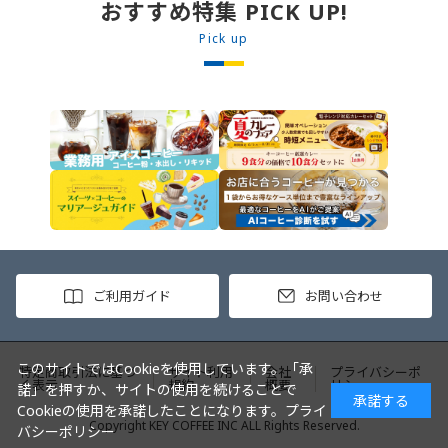
丼の素を中央にのせます。 3. 手前
おすすめ特集 PICK UP!
からカレーソースをかけ、サラダを
盛りつけます。 ※牛丼の素のたれを
Pick up
かけてもおいしく召し上がれます。
ご利用ガイド
お問い合わせ
このサイトではCookieを使用しています。「承
特定商取引法に基づ
サイト利用
会社
プライバシーポ
く表示
規約
概要
リシー
諾」を押すか、サイトの使用を続けることで
承諾する
Cookieの使用を承諾したことになります。
プライ
Copyright KEY COFFEE INC ALL Rights Reserved.
バシーポリシー