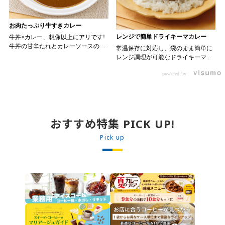
お肉たっぷり牛すきカレー
レンジで簡単ドライキーマカレー
牛丼×カレー、想像以上にアリです!
牛丼の甘辛たれとカレーソースのス
常温保存に対応し、袋のまま簡単に
パイスが新たなおいしさを生み出し
レンジ調理が可能なドライキーマカ
ます。 【材料】 ・0000314917 日東
レーです! トッピング次第でお店の
ベスト JG牛丼の素ＤＸ 90g ・
powered by
オリジナルメニューにアレンジも可
ン 30m
0000323731 プロジーヌ カレーソー
能です♪ 【使用商品】
か
ス 200g 【作り方】 1. 牛丼の素を
0000353070 プロジーヌ ドライキ
沸騰したお湯で約8分ほどボイルし温
ーマカレー （160g） 10袋
めます。 2. ごはんを皿に盛り、牛
丼の素を中央にのせます。 3. 手前
おすすめ特集 PICK UP!
からカレーソースをかけ、サラダを
盛りつけます。 ※牛丼の素のたれを
Pick up
かけてもおいしく召し上がれます。