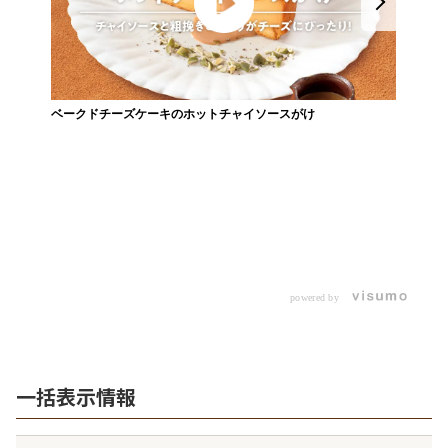
ベークドチーズケーキのホットチャイソースがけ
レモ
powered by
一括表示情報