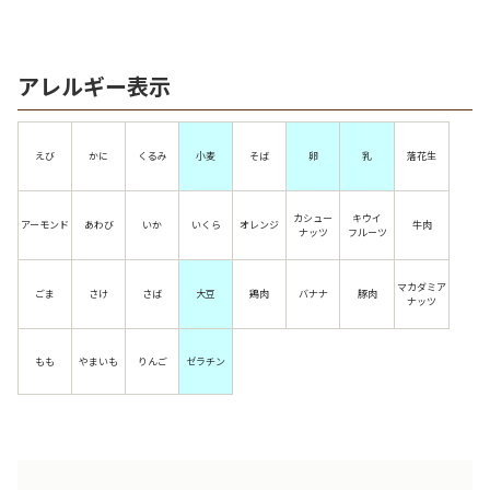
アレルギー表示
えび
かに
くるみ
小麦
そば
卵
乳
落花生
カシュー
キウイ
アーモンド
あわび
いか
いくら
オレンジ
牛肉
ナッツ
フルーツ
マカダミア
ごま
さけ
さば
大豆
鶏肉
バナナ
豚肉
ナッツ
もも
やまいも
りんご
ゼラチン