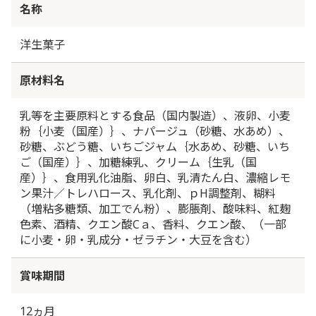
名称
洋生菓子
原材料名
乳等を主要原料とする食品（国内製造）、液卵、小麦
粉｛小麦（国産）｝、ナパージュ（砂糖、水あめ）、
砂糖、ぶどう糖、いちごジャム｛水あめ、砂糖、いち
ご（国産）｝、加糖練乳、クリーム｛生乳（国
産）｝、食用乳化油脂、卵白、乳清たん白、濃縮レモ
ン果汁／トレハロース、乳化剤、ｐH調整剤、糊料
（増粘多糖類、加工でん粉）、膨脹剤、酸味料、紅麹
色素、酒精、クエン酸Cａ、香料、クエン酸、（一部
に小麦・卵・乳成分・ゼラチン・大豆を含む）
賞味期間
12ヵ月