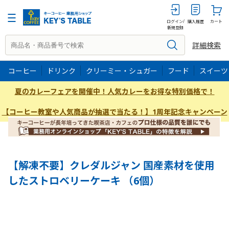
6個
ログイン/
購入履歴
カート
新規登録
詳細検索
コーヒー
ドリンク
クリーミー・シュガー
フード
スイーツ
夏のカレーフェアを開催中！人気カレーをお得な特別価格で！
【コーヒー教室や人気商品が抽選で当たる！】1周年記念キャンペーン
【解凍不要】クレダルジャン 国産素材を使用
したストロベリーケーキ （6個）