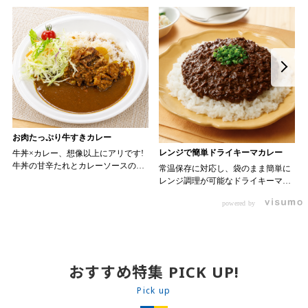
お肉たっぷり牛すきカレー
レンジで簡単ドライキーマカレー
牛丼×カレー、想像以上にアリです!
牛丼の甘辛たれとカレーソースのス
常温保存に対応し、袋のまま簡単に
パイスが新たなおいしさを生み出し
レンジ調理が可能なドライキーマカ
ます。 【材料】 ・0000314917 日東
レーです! トッピング次第でお店の
ベスト JG牛丼の素ＤＸ 90g ・
powered by
ン 30m
オリジナルメニューにアレンジも可
0000323731 プロジーヌ カレーソー
か
能です♪ 【使用商品】
ス 200g 【作り方】 1. 牛丼の素を
0000353070 プロジーヌ ドライキ
沸騰したお湯で約8分ほどボイルし温
ーマカレー （160g） 10袋
めます。 2. ごはんを皿に盛り、牛
丼の素を中央にのせます。 3. 手前
おすすめ特集 PICK UP!
からカレーソースをかけ、サラダを
盛りつけます。 ※牛丼の素のたれを
Pick up
かけてもおいしく召し上がれます。