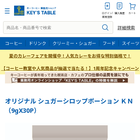
9GX30
ログイン/
購入履歴
カート
新規登録
詳細検索
コーヒー
ドリンク
クリーミー・シュガー
フード
スイーツ
夏のカレーフェアを開催中！人気カレーをお得な特別価格で！
【コーヒー教室や人気商品が抽選で当たる！】1周年記念キャンペーン
オリジナル シュガーシロップポーション ＫＮ
（9gX30P）