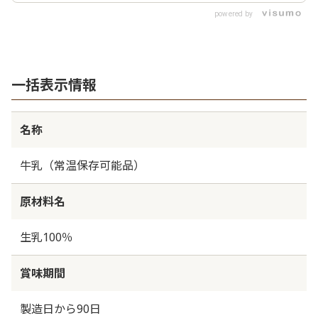
ーヒーを入れる 3クリームミルクを100ml注
powered by
ぎ、軽く攪拌する
一括表示情報
名称
牛乳（常温保存可能品）
原材料名
生乳100％
賞味期間
製造日から90日