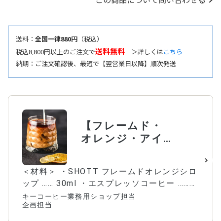
この商品について問い合わせる
送料：
全国一律880円
（税込）
送料無料
税込8,800円以上のご注文で
＞詳しくは
こちら
納期：ご注文確認後、最短で【翌営業日以降】順次発送
【フレームド・
オレンジ・アイ
スラテ 】SHOTT
を使ったアレン
＜材料＞ ・SHOTT フレームドオレンジシロ
ジメニュー!
ップ …… 30ml ・エスプレッソコーヒー ……
30ml ・牛乳 …… 100ml ・氷 …… 適量 ◆作り
キーコーヒー業務用ショップ担当
企画担当
方 1.グラスに氷を入れ、30mlのフレームド
オレンジを入れる 2.30mlのエスプレッソコ