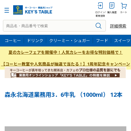
1000ml
ログイン/
購入履歴
カート
新規登録
詳細検索
コーヒー
ドリンク
クリーミー・シュガー
フード
スイーツ
夏のカレーフェアを開催中！人気カレーをお得な特別価格で！
【コーヒー教室や人気商品が抽選で当たる！】1周年記念キャンペーン
森永北海道業務用3．6牛乳 （1000ml） 12本