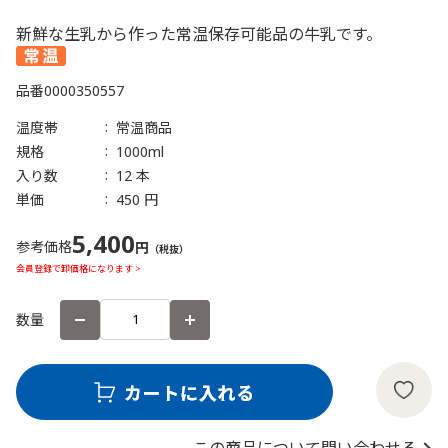
新鮮な生乳から作った常温保存可能品の牛乳です。
品番
0000350557
温度帯
常温商品
規格
1000ml
入り数
12 本
単価
450 円
5,400
参考価格
円
（税抜）
会員登録で卸価格になります >
数量