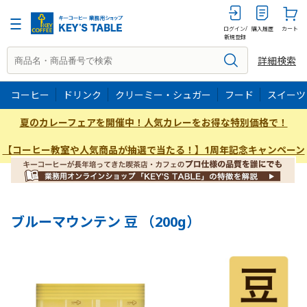
200g
ログイン/
購入履歴
カート
新規登録
詳細検索
コーヒー
ドリンク
クリーミー・シュガー
フード
スイーツ
夏のカレーフェアを開催中！人気カレーをお得な特別価格で！
【コーヒー教室や人気商品が抽選で当たる！】1周年記念キャンペーン
ブルーマウンテン 豆 （200g）