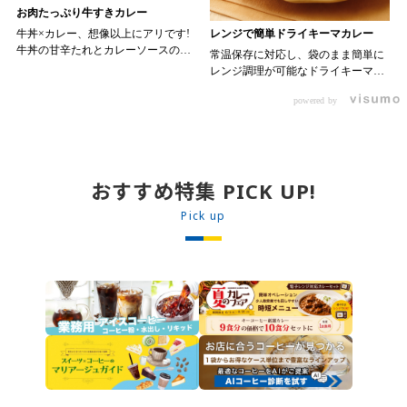
お肉たっぷり牛すきカレー
レンジで簡単ドライキーマカレー
牛丼×カレー、想像以上にアリです!
牛丼の甘辛たれとカレーソースのス
常温保存に対応し、袋のまま簡単に
パイスが新たなおいしさを生み出し
レンジ調理が可能なドライキーマカ
ます。 【材料】 ・0000314917 日東
レーです! トッピング次第でお店の
ベスト JG牛丼の素ＤＸ 90g ・
powered by
ン 30m
オリジナルメニューにアレンジも可
0000323731 プロジーヌ カレーソー
か
能です♪ 【使用商品】
ス 200g 【作り方】 1. 牛丼の素を
0000353070 プロジーヌ ドライキ
沸騰したお湯で約8分ほどボイルし温
ーマカレー （160g） 10袋
めます。 2. ごはんを皿に盛り、牛
丼の素を中央にのせます。 3. 手前
おすすめ特集 PICK UP!
からカレーソースをかけ、サラダを
盛りつけます。 ※牛丼の素のたれを
Pick up
かけてもおいしく召し上がれます。