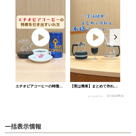
エチオピアコーヒーの特徴を
【実は簡単】まとめて作れる
【飲み
引き出すいれ方_業務用ショッ
本格アイスコーヒー_業務用シ
クを楽
powered by
プ
ョップ
ップ
一括表示情報