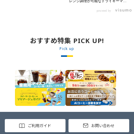
レンジ調理が可能なドライキーマカ
ます。 【材料】 ・0000314917 日東
レーです! トッピング次第でお店の
ベスト JG牛丼の素ＤＸ 90g ・
powered by
オリジナルメニューにアレンジも可
ン 30m
0000323731 プロジーヌ カレーソー
能です♪ 【使用商品】
か
ス 200g 【作り方】 1. 牛丼の素を
0000353070 プロジーヌ ドライキ
沸騰したお湯で約8分ほどボイルし温
ーマカレー （160g） 10袋
めます。 2. ごはんを皿に盛り、牛
丼の素を中央にのせます。 3. 手前
おすすめ特集 PICK UP!
からカレーソースをかけ、サラダを
盛りつけます。 ※牛丼の素のたれを
Pick up
かけてもおいしく召し上がれます。
ご利用ガイド
お問い合わせ