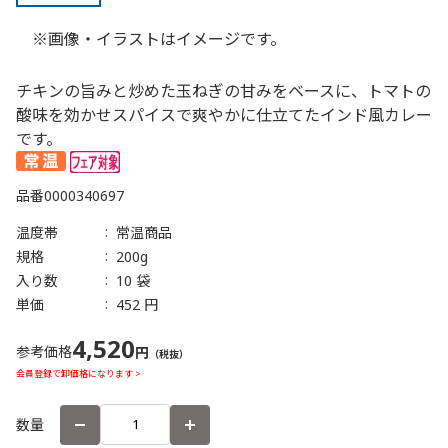
※画像・イラストはイメージです。
チキンの旨みと炒めた玉ねぎの甘みをベースに、トマトの
酸味を効かせスパイスで爽やかに仕立てたインド風カレー
です。
品番
0000340697
温度帯
常温商品
規格
200g
入り数
10 袋
単価
452 円
4,520
参考価格
円
（税抜）
会員登録で卸価格になります >
数量