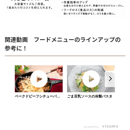
関連動画 フードメニューのラインアップの
参考に！
ベークドビーフシチューパス
ごま豆乳ソースの冷製パスタ
タ
ジェノ
チップ
powered by