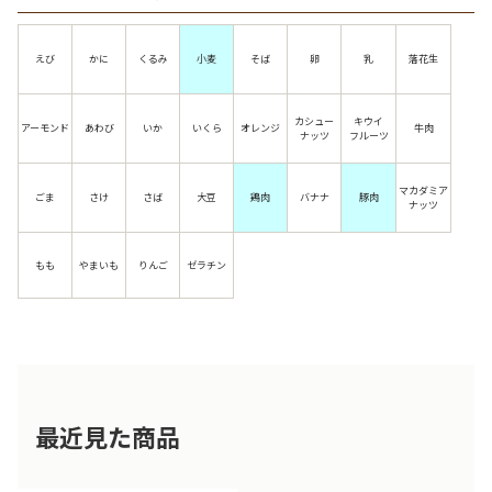
えび
かに
くるみ
小麦
そば
卵
乳
落花生
カシュー
キウイ
アーモンド
あわび
いか
いくら
オレンジ
牛肉
ナッツ
フルーツ
マカダミア
ごま
さけ
さば
大豆
鶏肉
バナナ
豚肉
ナッツ
もも
やまいも
りんご
ゼラチン
最近見た商品