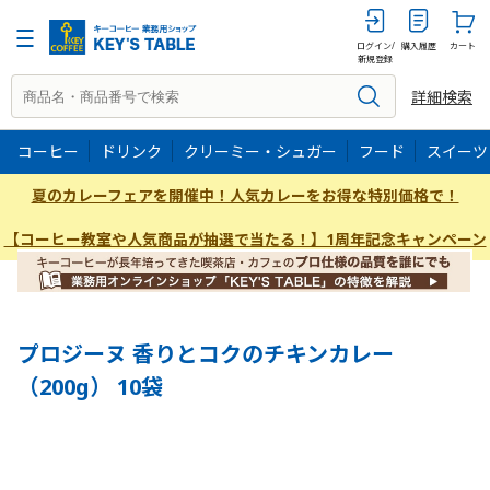
200g
ログイン/
購入履歴
カート
新規登録
詳細検索
コーヒー
ドリンク
クリーミー・シュガー
フード
スイーツ
夏のカレーフェアを開催中！人気カレーをお得な特別価格で！
【コーヒー教室や人気商品が抽選で当たる！】1周年記念キャンペーン
プロジーヌ 香りとコクのチキンカレー
（200g） 10袋