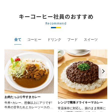
キーコーヒー社員のおすすめ
Recommend
全て
コーヒー
ドリンク
フード
スイーツ
お肉たっぷり牛すきカレー
レンジで簡単ドライキーマカレー
牛丼×カレー、想像以上にアリです!
牛丼の甘辛たれとカレーソースのス
常温保存に対応し、袋のまま簡単に
パイスが新たなおいしさを生み出し