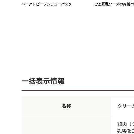
ベークドビーフシチューパスタ
ごま豆乳ソースの冷製パ
一括表示情報
名称
クリー
鶏肉（
乳等を