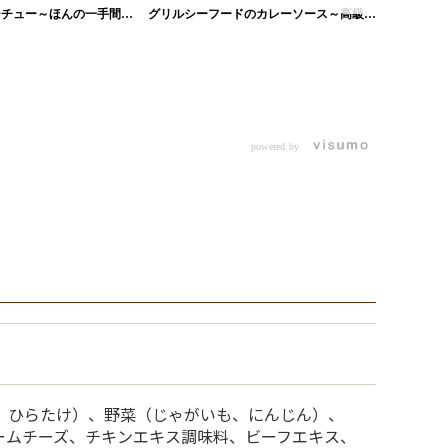
シチュー～ほんの一手間で
グリルシーフードのカレーソース～高級感
のあるシーフードカレー～
ビーフシ
powered by
、ひらたけ）、野菜（じゃがいも、にんじん）、
ームチーズ、チキンエキス調味料、ビーフエキス、