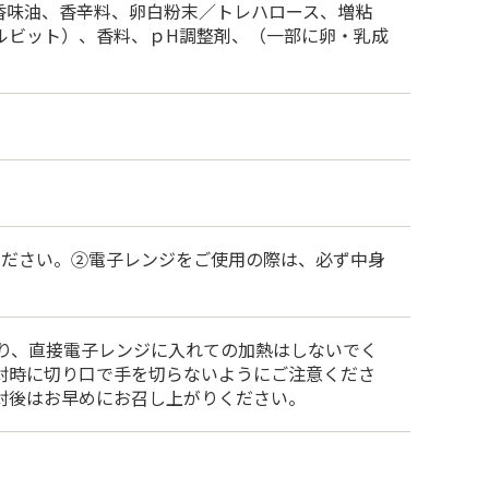
香味油、香辛料、卵白粉末／トレハロース、増粘
ルビット）、香料、ｐH調整剤、（一部に卵・乳成
ください。②電子レンジをご使用の際は、必ず中身
り、直接電子レンジに入れての加熱はしないでく
封時に切り口で手を切らないようにご注意くださ
封後はお早めにお召し上がりください。