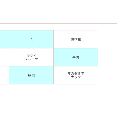
乳
落花生
キウイ
牛肉
フルーツ
マカダミア
豚肉
ナッツ