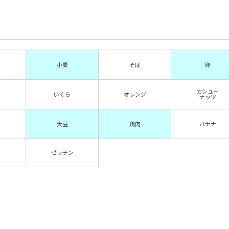
小麦
そば
卵
カシュー
いくら
オレンジ
ナッツ
大豆
鶏肉
バナナ
ゼラチン