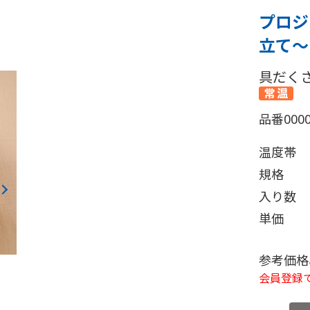
プロジ
立て～ 
具だく
品番
000
温度帯
規格
入り数
単価
参考価格
会員登録で