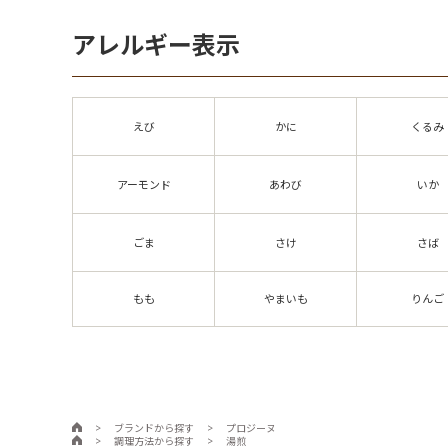
アレルギー表示
えび
かに
くるみ
アーモンド
あわび
いか
ごま
さけ
さば
もも
やまいも
りんご
>
ブランドから探す
>
プロジーヌ
>
調理方法から探す
>
湯煎