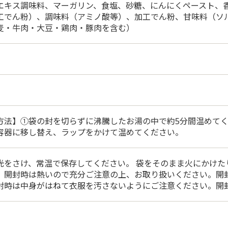
エキス調味料、マーガリン、食塩、砂糖、にんにくペースト、
工でん粉）、調味料（アミノ酸等）、加工でん粉、甘味料（ソ
麦・牛肉・大豆・鶏肉・豚肉を含む）
方法】①袋の封を切らずに沸騰したお湯の中で約5分間温めて
容器に移し替え、ラップをかけて温めてください。
光をさけ、常温で保存してください。 袋をそのまま火にかけた
。開封時は熱いので充分ご注意の上、お取り扱いください。開
封時は中身がはねて衣服を汚さないようにご注意ください。開