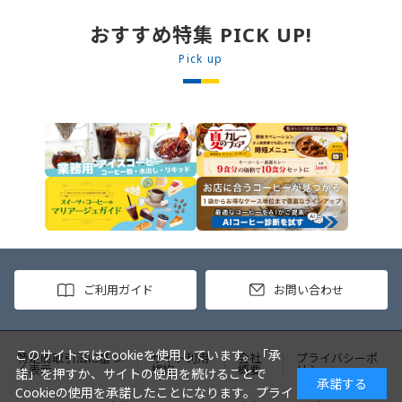
めます。 2. ごはんを皿に盛り、牛
丼の素を中央にのせます。 3. 手前
おすすめ特集 PICK UP!
からカレーソースをかけ、サラダを
盛りつけます。 ※牛丼の素のたれを
Pick up
かけてもおいしく召し上がれます。
ご利用ガイド
お問い合わせ
このサイトではCookieを使用しています。「承
特定商取引法に基づ
サイト利用
会社
プライバシーポ
く表示
規約
概要
リシー
諾」を押すか、サイトの使用を続けることで
承諾する
Cookieの使用を承諾したことになります。
プライ