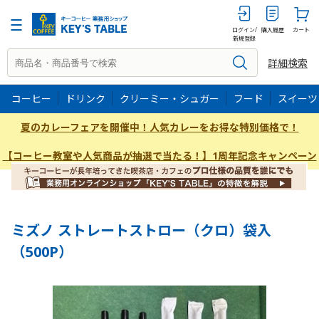
500P
ログイン/
購入履歴
カート
新規登録
詳細検索
コーヒー
ドリンク
クリーミー・シュガー
フード
スイーツ
夏のカレーフェアを開催中！人気カレーをお得な特別価格で！
【コーヒー教室や人気商品が抽選で当たる！】1周年記念キャンペーン
ミズノ ストレートストロー（クロ）袋入
（500P）