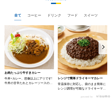
全て
コーヒー
ドリンク
フード
スイーツ
お肉たっぷり牛すきカレー
レンジで簡単ドライキーマカレー
牛丼×カレー、想像以上にアリです!
牛丼の甘辛たれとカレーソースのス
常温保存に対応し、袋のまま簡単に
パイスが新たなおいしさを生み出し
レンジ調理が可能なドライキーマカ
ます。 【材料】 ・0000314917 日東
レーです! トッピング次第でお店の
ベスト JG牛丼の素ＤＸ 90g ・
powered by
オリジナルメニューにアレンジも可
ン 30m
0000323731 プロジーヌ カレーソー
能です♪ 【使用商品】
か
ス 200g 【作り方】 1. 牛丼の素を
0000353070 プロジーヌ ドライキ
沸騰したお湯で約8分ほどボイルし温
ーマカレー （160g） 10袋