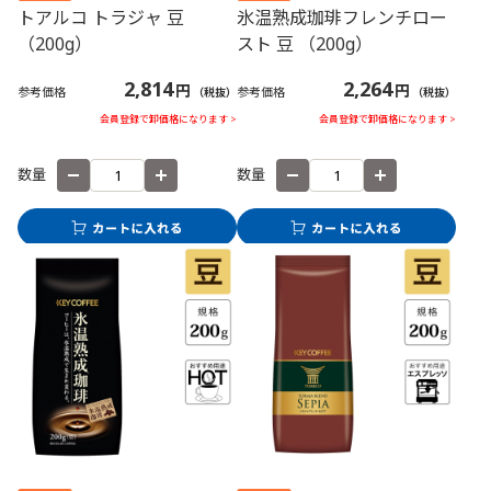
トアルコ トラジャ 豆
氷温熟成珈琲フレンチロー
（200g）
スト 豆 （200g）
2,814
2,264
円
円
参考価格
参考価格
（税抜）
（税抜）
会員登録で卸価格になります >
会員登録で卸価格になります >
数量
数量