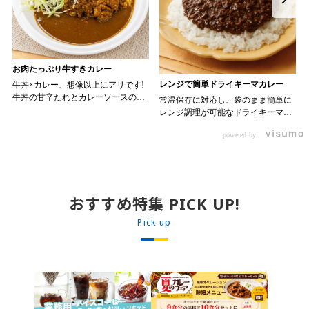
お肉たっぷり牛すきカレー
レンジで簡単ドライキーマカレー
牛丼×カレー、想像以上にアリです!
牛丼の甘辛たれとカレーソースのス
常温保存に対応し、袋のまま簡単に
パイスが新たなおいしさを生み出し
レンジ調理が可能なドライキーマカ
ます。 【材料】 ・0000314917 日東
レーです! トッピング次第でお店の
ベスト JG牛丼の素ＤＸ 90g ・
powered by
オリジナルメニューにアレンジも可
ン 30m
0000323731 プロジーヌ カレーソー
能です♪ 【使用商品】
か
ス 200g 【作り方】 1. 牛丼の素を
0000353070 プロジーヌ ドライキ
沸騰したお湯で約8分ほどボイルし温
ーマカレー （160g） 10袋
めます。 2. ごはんを皿に盛り、牛
丼の素を中央にのせます。 3. 手前
おすすめ特集 PICK UP!
からカレーソースをかけ、サラダを
盛りつけます。 ※牛丼の素のたれを
Pick up
かけてもおいしく召し上がれます。