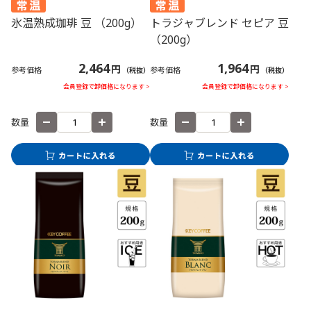
氷温熟成珈琲 豆 （200g）
トラジャブレンド セピア 豆
（200g）
2,464
1,964
円
円
参考価格
参考価格
（税抜）
（税抜）
会員登録で卸価格になります >
会員登録で卸価格になります >
数量
数量