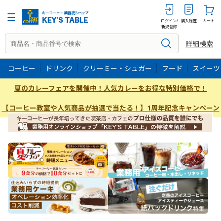
ログイン/
購入履歴
カート
新規登録
詳細検索
コーヒー
ドリンク
クリーミー・シュガー
フード
スイーツ
夏のカレーフェアを開催中！人気カレーをお得な特別価格で！
【コーヒー教室や人気商品が抽選で当たる！】1周年記念キャンペーン