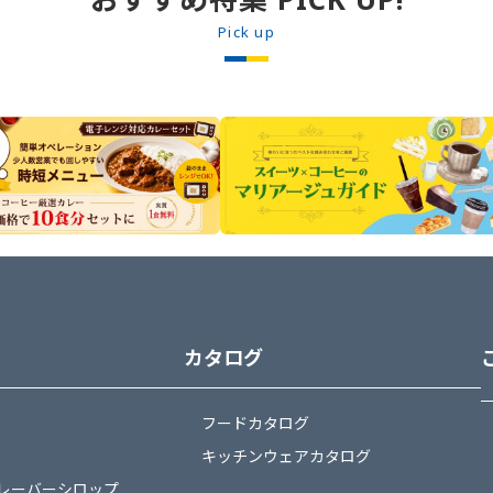
ロップ30ml、炭酸水90mlの順に注ぎ、マド
ーや定食の小鉢
ラーで軽く混ぜる。 2. ホイップクリーム
能ドレッシング
Pick up
20gとサクランボをトッピングする。
カタログ
フードカタログ
キッチンウェアカタログ
レーバーシロップ