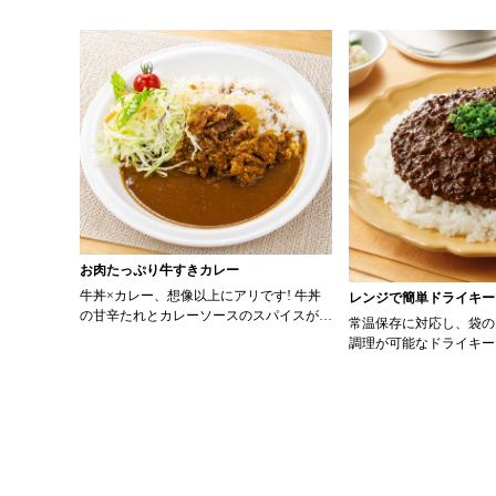
お肉たっぷり牛すきカレー
牛丼×カレー、想像以上にアリです! 牛丼
レンジで簡単ドライキー
の甘辛たれとカレーソースのスパイスが新
常温保存に対応し、袋の
たなおいしさを生み出します。 【材料】
調理が可能なドライキー
・0000314917 日東ベスト JG牛丼の素Ｄ
ッピング次第でお店のオ
Ｘ 90g ・0000323731 プロジーヌ カレー
にアレンジも可能です♪ 【使用商品】
ソース 200g 【作り方】 1. 牛丼の素を
0000353070 プロ
沸騰したお湯で約8分ほどボイルし温めま
カレー （160g） 10袋
す。 2. ごはんを皿に盛り、牛丼の素を中
央にのせます。 3. 手前からカレーソース
をかけ、サラダを盛りつけます。 ※牛丼
の素のたれをかけてもおいしく召し上がれ