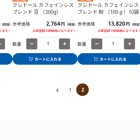
粉
クレドール カフェインレス
クレドール カフェインレス
ブレンド 豆 （200g）
ブレンド 粉 （100ｇ）10袋
2,764
13,820
参考価格
円
参考価格
円
（税抜）
（税抜）
（税抜
ます >
会員登録で卸価格になります >
会員登録で卸価格になります 
数量
数量
1
2