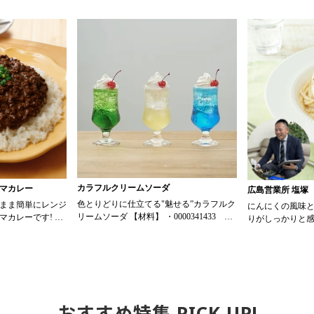
カラフルクリームソーダ
マカレー
広島営業所 塩塚
色とりどりに仕立てる"魅せる”カラフルク
まま簡単にレンジ
にんにくの風味
リームソーダ 【材料】 ・0000341433 ス
マカレーです! ト
りがしっかりと
ミダ飲料 かき氷メロン 30ml ・
リジナルメニュー
麻ドレッシング
0000341434 スミダ飲料 かき氷レモン
でサラダの満足
30ml ・0000341435 スミダ飲料 かき氷ブ
ジーヌ ドライキーマ
サラダはもちろ
ルーハワイ 30ml ・0000065368 トーラク
のタレとして使
プレホイップ プレーン 30ml ・炭酸水 90ml
鶏、豆腐にかけ
・さくらんぼ 1個 【作り方】
るのも魅力。 胡麻のコクとにんにくの風
1. グラスに氷をたっぷり入れ、かき氷シ
おすすめ特集 PICK UP!
味がしっかりし