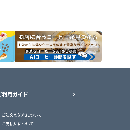
よく溶かし
メニューにも使いやすい万
と少量の
です。
が溶けたら
し固め、
4.3に炭
ント、シ
ご利用ガイド
ご注文の流れについて
お支払いについて