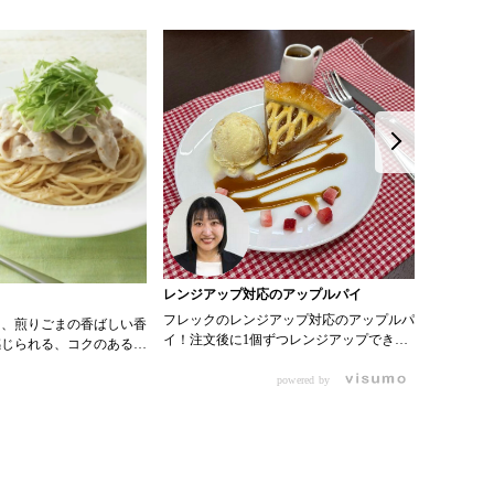
レンジアップ対応のアップルパイ
ティーゼ
フレックのレンジアップ対応のアップルパ
ぷるぷる
と、煎りごまの香ばしい香
イ！注文後に1個ずつレンジアップできる
るティーゼリー
感じられる、コクのある胡
のでロスがないのが魅力。結構ぎっしりり
000034
です。生野菜にかけるだけ
んごが入っているので満足感もある商品で
200ml ・
powered by
度がぐっと上がります。
す！ 0000101514 アップルパイ
クラちょい
ん、冷やしうどんや和え麺
0000357424ストロベリーダイス
水 90ml
ったり、焼いた豚肉や蒸し
000035
るだけで一品メニューにな
ション Ｅタイプ 
スティー2
ているので、居酒屋メニュ