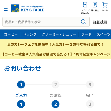
ログイン/
購入履歴
カート
新規登録
詳細検索
コーヒー
ドリンク
クリーミー・シュガー
フード
スイーツ
夏のカレーフェアを開催中！人気カレーをお得な特別価格で！
【コーヒー教室や人気商品が抽選で当たる！】1周年記念キャンペーン
お問い合わせ
ご入力
ご確認
完了