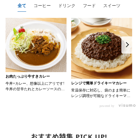
全て
コーヒー
ドリンク
フード
スイーツ
お肉たっぷり牛すきカレー
レンジで簡単ドライキーマカレー
牛丼×カレー、想像以上にアリです!
牛丼の甘辛たれとカレーソースのス
常温保存に対応し、袋のまま簡単に
パイスが新たなおいしさを生み出し
レンジ調理が可能なドライキーマカ
ます。 【材料】 ・0000314917 日東
レーです! トッピング次第でお店の
ベスト JG牛丼の素ＤＸ 90g ・
powered by
オリジナルメニューにアレンジも可
ン 30m
0000323731 プロジーヌ カレーソー
能です♪ 【使用商品】
か
ス 200g 【作り方】 1. 牛丼の素を
0000353070 プロジーヌ ドライキ
沸騰したお湯で約8分ほどボイルし温
ーマカレー （160g） 10袋
めます。 2. ごはんを皿に盛り、牛
丼の素を中央にのせます。 3. 手前
おすすめ特集 PICK UP!